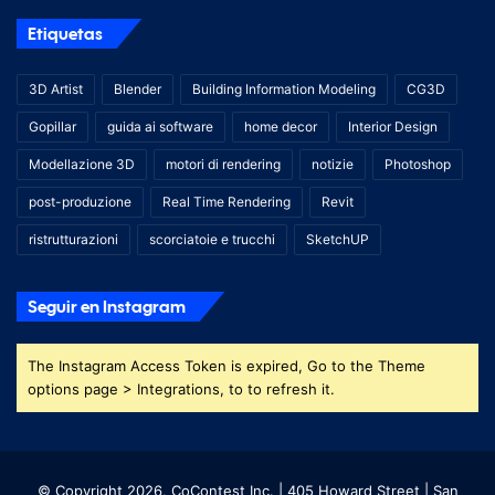
Etiquetas
3D Artist
Blender
Building Information Modeling
CG3D
Gopillar
guida ai software
home decor
Interior Design
Modellazione 3D
motori di rendering
notizie
Photoshop
post-produzione
Real Time Rendering
Revit
ristrutturazioni
scorciatoie e trucchi
SketchUP
Seguir en Instagram
The Instagram Access Token is expired, Go to the Theme
options page > Integrations, to to refresh it.
© Copyright 2026, CoContest Inc. | 405 Howard Street | San