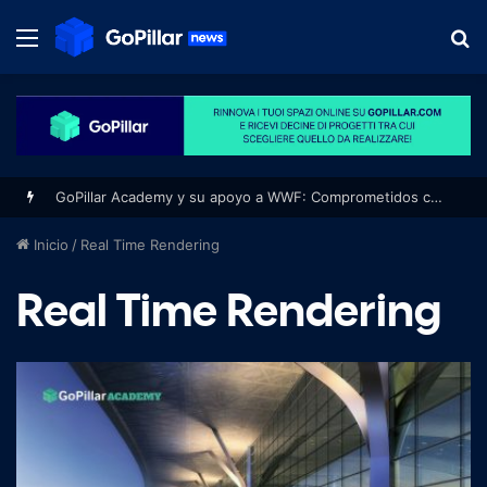
Menú
B
p
GoPillar Academy y su apoyo a WWF: Comprometidos con un futuro sostenible y la protección del medio ambiente
Inicio
/
Real Time Rendering
Real Time Rendering