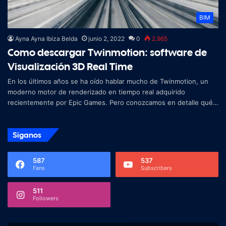
BIM
Ayna Ayna Ibiza Belda
junio 2, 2022
0
2.965
Como descargar Twinmotion: software de
Visualización 3D Real Time
En los últimos años se ha oído hablar mucho de Twinmotion, un
moderno motor de renderizado en tiempo real adquirido
recientemente por Epic Games. Pero conozcamos en detalle qué
es, cuáles son sus cara
Síganos
587
537
Fans
Subscribers
511
Followers