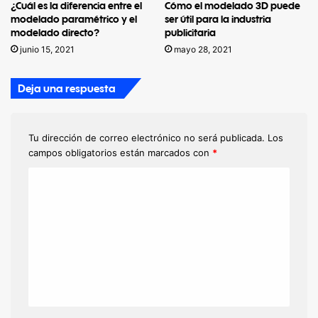
¿Cuál es la diferencia entre el
Cómo el modelado 3D puede
modelado paramétrico y el
ser útil para la industria
modelado directo?
publicitaria
junio 15, 2021
mayo 28, 2021
Deja una respuesta
Tu dirección de correo electrónico no será publicada.
Los
campos obligatorios están marcados con
*
C
o
m
e
n
t
a