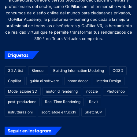
profesionales del sector, como GoPillar.com, el primer sitio web de
concursos de diseño online del mundo para ciudadanos privados,
GoPillar Academy, la plataforma e-learning dedicada a la mejora
profesional de todos los diseñadores y GoPillar VR, la herramienta
de realidad virtual que te permite transformar tus renderizados de
360 ​​° en Tours Virtuales completos.
Etiquetas
3D Artist
Blender
Building Information Modeling
CG3D
Gopillar
guida ai software
home decor
Interior Design
Modellazione 3D
motori di rendering
notizie
Photoshop
post-produzione
Real Time Rendering
Revit
ristrutturazioni
scorciatoie e trucchi
SketchUP
Seguir en Instagram