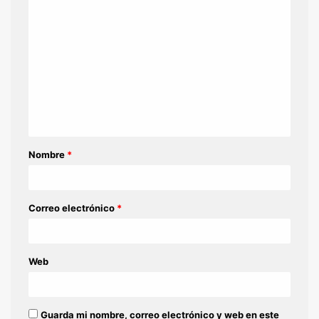
C
o
m
e
n
t
a
Nombre
*
r
i
o
Correo electrónico
*
*
Web
Guarda mi nombre, correo electrónico y web en este