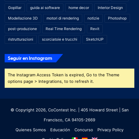
Gopillar
guida ai software
home decor
Interior Design
Modellazione 3D
motori di rendering
notizie
Photoshop
post-produzione
Real Time Rendering
Revit
ristrutturazioni
scorciatoie e trucchi
SketchUP
Seguir en Instagram
The Instagram Access Token is expired, Go to the Theme
options page > Integrations, to to refresh it.
© Copyright 2026, CoContest Inc. | 405 Howard Street | San
Francisco, CA 94105-2669
Quienes Somos
Educación
Concurso
Privacy Policy