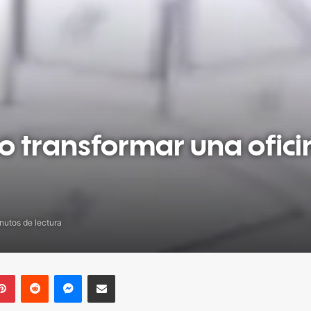
 transformar una ofici
nutos de lectura
blr
Pinterest
Reddit
Messenger
Compartir por correo electrónico