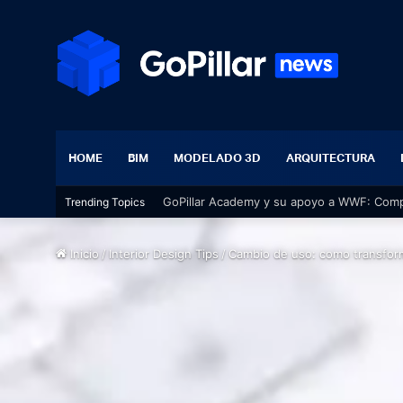
HOME
BIM
MODELADO 3D
ARQUITECTURA
GoPillar Academy y su apoyo a WWF: Compr
Trending Topics
Inicio
/
Interior Design Tips
/
Cambio de uso: como transform