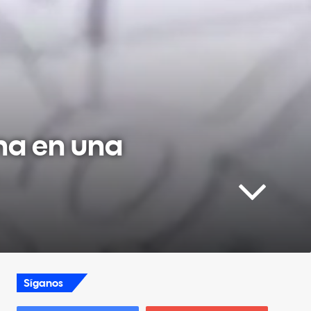
na en una
Síganos