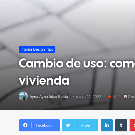
Interior Design Tips
Cambio de uso: como
vivienda
Ayna Ayna Ibiza Belda
mayo 22, 2022
1.195
2 mi
LinkedIn
Tum
Facebook
Twitter