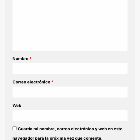
o
m
e
n
t
a
Nombre
*
r
i
o
Correo electrónico
*
*
Web
Guarda mi nombre, correo electrónico y web en este
navegador para la próxima vez que comente.