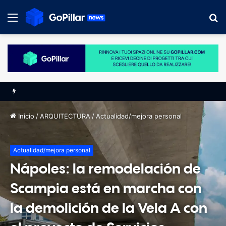
Menú
B
p
Semana Green de la arquitectura y la movilidad sostenible: diseñando espacios para una movilidad más verde
Inicio
/
ARQUITECTURA
/
Actualidad/mejora personal
Actualidad/mejora personal
Nápoles: la remodelación de
Scampia está en marcha con
la demolición de la Vela A con