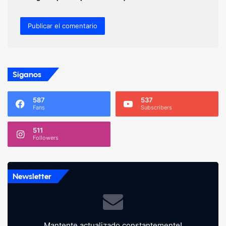
Síganos
587
537
Fans
Subscribers
511
Followers
Newsletter
Mantente actualizado constantemente!