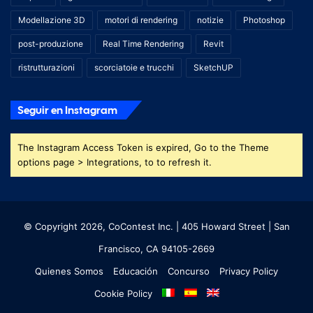
Modellazione 3D
motori di rendering
notizie
Photoshop
post-produzione
Real Time Rendering
Revit
ristrutturazioni
scorciatoie e trucchi
SketchUP
Seguir en Instagram
The Instagram Access Token is expired, Go to the Theme
options page > Integrations, to to refresh it.
© Copyright 2026, CoContest Inc. | 405 Howard Street | San
Francisco, CA 94105-2669
Quienes Somos
Educación
Concurso
Privacy Policy
Cookie Policy