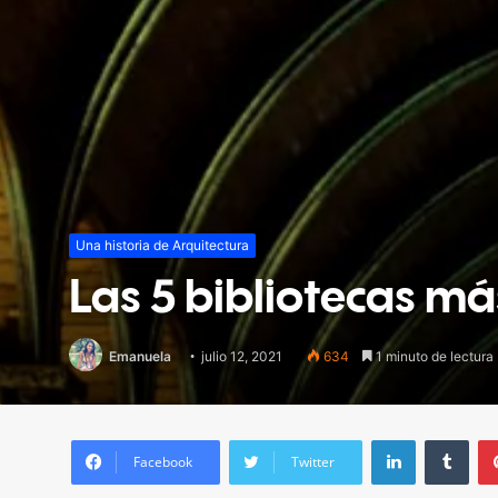
Una historia de Arquitectura
Las 5 bibliotecas m
Emanuela
julio 12, 2021
634
1 minuto de lectura
LinkedIn
Tumblr
Facebook
Twitter