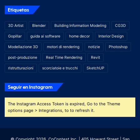
Etiquetas
3D Artist
Blender
Building Information Modeling
CG3D
Gopillar
guida ai software
home decor
Interior Design
Modellazione 3D
motori di rendering
notizie
Photoshop
post-produzione
Real Time Rendering
Revit
ristrutturazioni
scorciatoie e trucchi
SketchUP
Seguir en Instagram
The Instagram Access Token is expired, Go to the Theme
options page > Integrations, to to refresh it.
© Copyright 2026, CoContest Inc. | 405 Howard Street | San