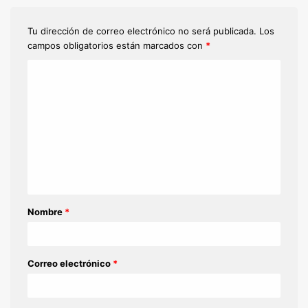
Tu dirección de correo electrónico no será publicada.
Los
campos obligatorios están marcados con
*
C
o
m
e
n
t
a
Nombre
*
r
i
o
Correo electrónico
*
*