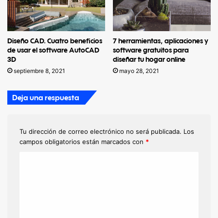
Diseño CAD. Cuatro beneficios
7 herramientas, aplicaciones y
de usar el software AutoCAD
software gratuitos para
3D
diseñar tu hogar online
septiembre 8, 2021
mayo 28, 2021
Deja una respuesta
Tu dirección de correo electrónico no será publicada.
Los
campos obligatorios están marcados con
*
C
o
m
e
n