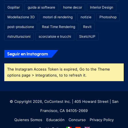
Gopillar
guida ai software
home decor
Interior Design
Modellazione 3D
motori di rendering
notizie
Photoshop
post-produzione
Real Time Rendering
Revit
ristrutturazioni
scorciatoie e trucchi
SketchUP
Seguir en Instagram
The Instagram Access Token is expired, Go to the Theme
options page > Integrations, to to refresh it.
© Copyright 2026, CoContest Inc. | 405 Howard Street | San
Francisco, CA 94105-2669
Quienes Somos
Educación
Concurso
Privacy Policy