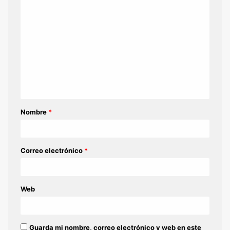
C
o
m
e
n
t
a
Nombre
*
r
i
o
Correo electrónico
*
*
Web
Guarda mi nombre, correo electrónico y web en este