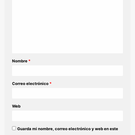
o
m
e
n
t
a
Nombre
*
r
i
o
Correo electrónico
*
*
Web
Guarda mi nombre, correo electrónico y web en este