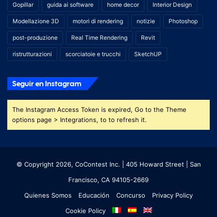
Gopillar
guida ai software
home decor
Interior Design
Modellazione 3D
motori di rendering
notizie
Photoshop
post-produzione
Real Time Rendering
Revit
ristrutturazioni
scorciatoie e trucchi
SketchUP
Seguir en Instagram
The Instagram Access Token is expired, Go to the Theme
options page > Integrations, to to refresh it.
© Copyright 2026, CoContest Inc. | 405 Howard Street | San
Francisco, CA 94105-2669
Quienes Somos
Educación
Concurso
Privacy Policy
Cookie Policy