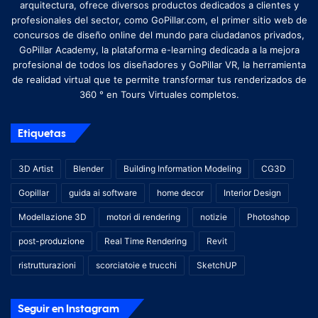
arquitectura, ofrece diversos productos dedicados a clientes y
profesionales del sector, como GoPillar.com, el primer sitio web de
concursos de diseño online del mundo para ciudadanos privados,
GoPillar Academy, la plataforma e-learning dedicada a la mejora
profesional de todos los diseñadores y GoPillar VR, la herramienta
de realidad virtual que te permite transformar tus renderizados de
360 ​​° en Tours Virtuales completos.
Etiquetas
3D Artist
Blender
Building Information Modeling
CG3D
Gopillar
guida ai software
home decor
Interior Design
Modellazione 3D
motori di rendering
notizie
Photoshop
post-produzione
Real Time Rendering
Revit
ristrutturazioni
scorciatoie e trucchi
SketchUP
Seguir en Instagram