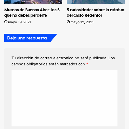
Museos de Buenos Aires: los 5
5 curiosidades sobre la estatua
que no debes perderte
del Cristo Redentor
mayo 19, 2021
mayo 12, 2021
Deja una respuesta
Tu dirección de correo electrónico no será publicada.
Los
campos obligatorios están marcados con
*
C
o
m
e
n
t
a