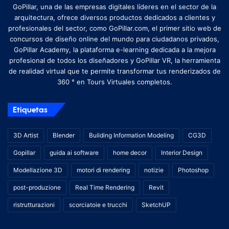
GoPillar, una de las empresas digitales líderes en el sector de la
arquitectura, ofrece diversos productos dedicados a clientes y
profesionales del sector, como GoPillar.com, el primer sitio web de
concursos de diseño online del mundo para ciudadanos privados,
GoPillar Academy, la plataforma e-learning dedicada a la mejora
profesional de todos los diseñadores y GoPillar VR, la herramienta
de realidad virtual que te permite transformar tus renderizados de
360 ​​° en Tours Virtuales completos.
Etiquetas
3D Artist
Blender
Building Information Modeling
CG3D
Gopillar
guida ai software
home decor
Interior Design
Modellazione 3D
motori di rendering
notizie
Photoshop
post-produzione
Real Time Rendering
Revit
ristrutturazioni
scorciatoie e trucchi
SketchUP