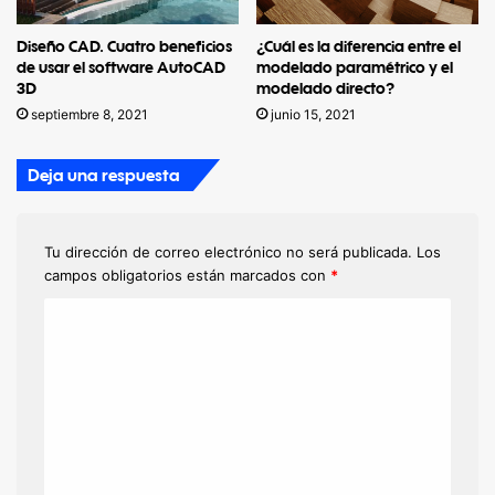
Diseño CAD. Cuatro beneficios
¿Cuál es la diferencia entre el
de usar el software AutoCAD
modelado paramétrico y el
3D
modelado directo?
septiembre 8, 2021
junio 15, 2021
Deja una respuesta
Tu dirección de correo electrónico no será publicada.
Los
campos obligatorios están marcados con
*
C
o
m
e
n
t