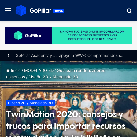
Menú
B
p
GoPillar Academy y su apoyo a WWF: Comprometidos con un futuro sostenible y la protección del medio ambiente
Inicio
/
MODELADO 3D
/
Guía para renderizadores
galácticos
/
Diseño 2D y Modelado 3D
Diseño 2D y Modelado 3D
TwinMotion 2020: consejos y
trucos para importar recursos