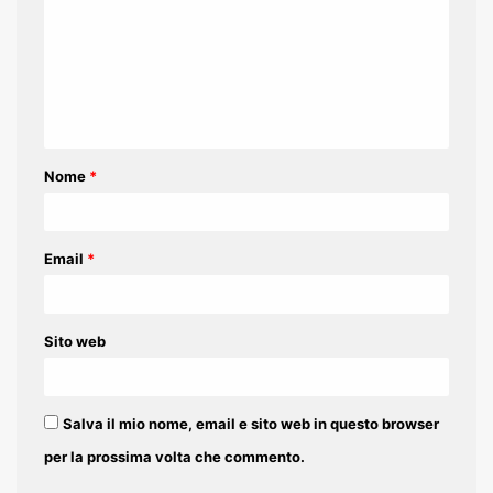
m
m
e
n
t
Nome
*
o
*
Email
*
Sito web
Salva il mio nome, email e sito web in questo browser
per la prossima volta che commento.