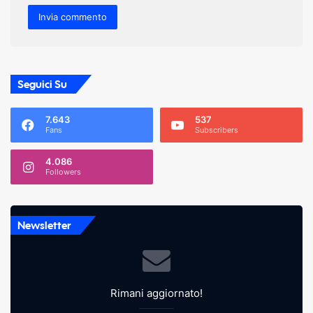
Seguici Su
7.643
537
Fans
Subscribers
4.086
Followers
Newsletter
Rimani aggiornato!