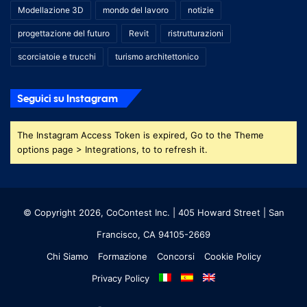
Modellazione 3D
mondo del lavoro
notizie
progettazione del futuro
Revit
ristrutturazioni
scorciatoie e trucchi
turismo architettonico
Seguici su Instagram
The Instagram Access Token is expired, Go to the Theme
options page > Integrations, to to refresh it.
© Copyright 2026, CoContest Inc. | 405 Howard Street | San
Francisco, CA 94105-2669
Chi Siamo
Formazione
Concorsi
Cookie Policy
Privacy Policy