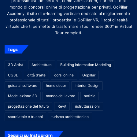
professionisti del settore, come GoPillar.com, il primo sito al
mondo di concorsi online di progettazione per privati, GoPillar
Academy, il sito di e-learning verticale dedicato al miglioramento
professionale di tutti i progettisti e GoPillar VR, il tool di realtà
virtuale che ti permette di trasformare i tuoi render 360° in Virtual
Tour completi.
Tags
3D Artist
Architettura
Building Information Modeling
CG3D
città d'arte
corsi online
Gopillar
guida ai software
home decor
Interior Design
Modellazione 3D
mondo del lavoro
notizie
progettazione del futuro
Revit
ristrutturazioni
scorciatoie e trucchi
turismo architettonico
Seguici su Instagram