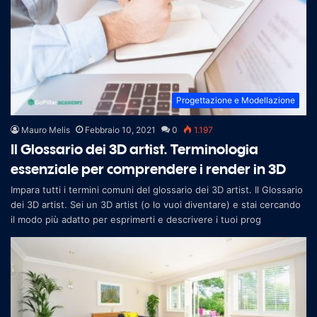
Progettazione e Modellazione
Mauro Melis
Febbraio 10, 2021
0
1.197
Il Glossario dei 3D artist. Terminologia
essenziale per comprendere i render in 3D
Impara tutti i termini comuni del glossario dei 3D artist. Il Glossario
dei 3D artist. Sei un 3D artist (o lo vuoi diventare) e stai cercando
il modo più adatto per esprimerti e descrivere i tuoi prog