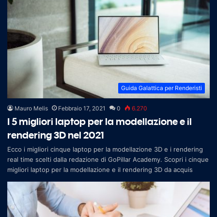
Guida Galattica per Renderisti
Mauro Melis
Febbraio 17, 2021
0
6.270
I 5 migliori laptop per la modellazione e il
rendering 3D nel 2021
Ecco i migliori cinque laptop per la modellazione 3D e i rendering
real time scelti dalla redazione di GoPillar Academy. Scopri i cinque
migliori laptop per la modellazione e il rendering 3D da acquis