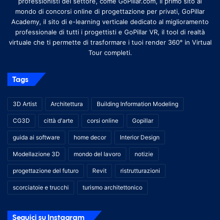
professionisti del settore, come GoPillar.com, il primo sito al
mondo di concorsi online di progettazione per privati, GoPillar
Academy, il sito di e-learning verticale dedicato al miglioramento
professionale di tutti i progettisti e GoPillar VR, il tool di realtà
virtuale che ti permette di trasformare i tuoi render 360° in Virtual
Tour completi.
Tags
3D Artist
Architettura
Building Information Modeling
CG3D
città d'arte
corsi online
Gopillar
guida ai software
home decor
Interior Design
Modellazione 3D
mondo del lavoro
notizie
progettazione del futuro
Revit
ristrutturazioni
scorciatoie e trucchi
turismo architettonico
Seguici su Instagram