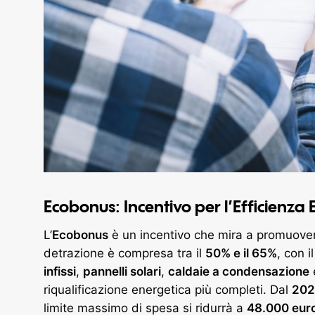
Ecobonus
: Incentivo per l’Efficienz
L’
Ecobonus
è un incentivo che mira a promuover
detrazione è compresa tra il
50% e il 65%
, con 
infissi
,
pannelli solari
,
caldaie a condensazione
riqualificazione energetica più completi. Dal
202
limite massimo di spesa si ridurrà a
48.000 eur