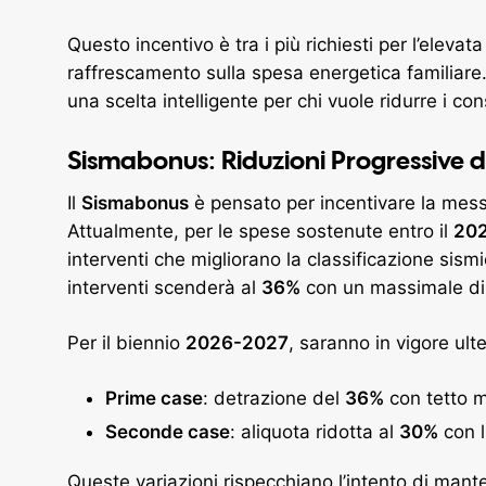
Questo incentivo è tra i più richiesti per l’eleva
raffrescamento sulla spesa energetica familiare. 
una scelta intelligente per chi vuole ridurre i co
Sismabonus
: Riduzioni Progressive d
Il
Sismabonus
è pensato per incentivare la messa 
Attualmente, per le spese sostenute entro il
20
interventi che migliorano la classificazione sism
interventi scenderà al
36%
con un massimale d
Per il biennio
2026-2027
, saranno in vigore ulter
Prime case
: detrazione del
36%
con tetto 
Seconde case
: aliquota ridotta al
30%
con l
Queste variazioni rispecchiano l’intento di mante