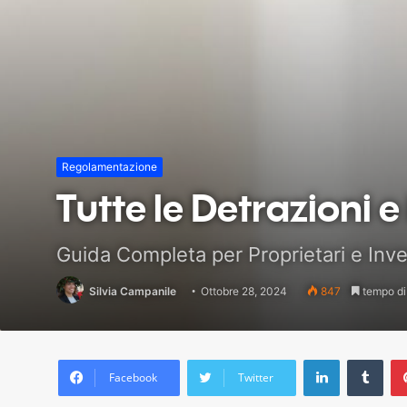
Regolamentazione
Tutte le Detrazioni e
Guida Completa per Proprietari e Inves
Silvia Campanile
Ottobre 28, 2024
847
tempo di 
LinkedIn
Tumblr
Facebook
Twitter