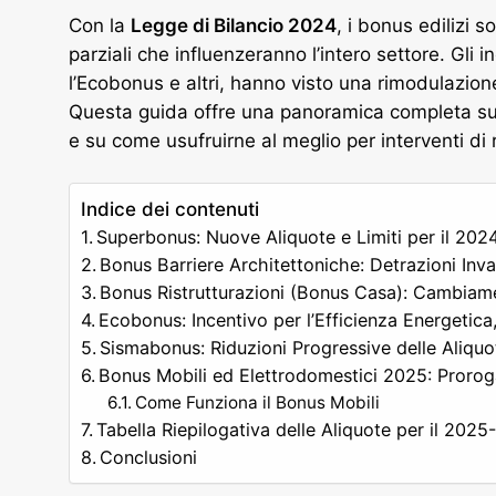
Con la
Legge di Bilancio 2024
, i bonus edilizi 
parziali che influenzeranno l’intero settore. Gli 
l’Ecobonus e altri, hanno visto una rimodulazione 
Questa guida offre una panoramica completa su tu
e su come usufruirne al meglio per interventi di r
Indice dei contenuti
Superbonus: Nuove Aliquote e Limiti per il 202
Bonus Barriere Architettoniche: Detrazioni Inv
Bonus Ristrutturazioni (Bonus Casa): Cambiame
Ecobonus: Incentivo per l’Efficienza Energetica
Sismabonus: Riduzioni Progressive delle Aliquot
Bonus Mobili ed Elettrodomestici 2025: Prorog
Come Funziona il Bonus Mobili
Tabella Riepilogativa delle Aliquote per il 202
Conclusioni