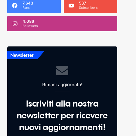
7.643
537
Fans
Subscribers
4.086
Followers
Newsletter
Rimani aggiornato!
Iscriviti alla nostra
newsletter per ricevere
nuovi aggiornamenti!