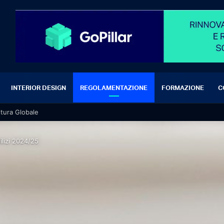
INTERIOR DESIGN
REGOLAMENTAZIONE
FORMAZIONE
C
ltura Globale
ilizi 2024/25