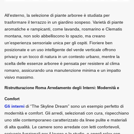
All’esterno, la selezione di piante arboree è studiata per 
trasformare il terrazzo in un giardino sospeso. Varietà di piante 
aromatiche e rampicanti, come lavanda, rosmarino e Clematis 
montana, non solo abbelliscono lo spazio, ma creano 
un’esperienza sensoriale unica per gli ospiti. Fioriere ben 
posizionate e un uso intelligente del verde verticale offrono 
privacy e un tocco di natura in un contesto urbano, mentre la 
scelta delle essenze arboree è pensata per resistere al clima 
romano, assicurando una manutenzione minima e un impatto 
visivo massimo.
Ristrutturazione Roma Arredamento degli Interni: Modernità e 
Comfort
Gli interni
 di “The Skyline Dream” sono un esempio perfetto di 
modernità e comfort. Gli arredi, selezionati con cura, rispecchiano 
uno stile contemporaneo caratterizzato da linee pulite e materiali 
di alta qualità. Le camere sono arredate con letti confortevoli, 
scrivanie funzionali per il lavoro o lo studio, e angoli relax con 