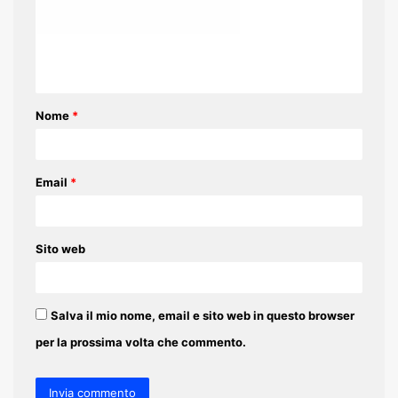
m
e
n
t
Nome
*
o
*
Email
*
Sito web
Salva il mio nome, email e sito web in questo browser
per la prossima volta che commento.