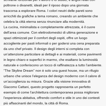
poltrone o divanetti, ideali per il riposo dopo una giornata 
trascorsa a esplorare Roma. I colori neutri delle pareti sono 
arricchiti da grafiche a tema romano, creando un ambiente che 
celebra la città eterna senza rinunciare alla modernità.
La cucina, minimalista e completamente attrezzata, è il cuore 
dell’area comune. Con elettrodomestici di ultima generazione e 
spazi ottimizzati per il comfort degli ospiti, offre un luogo 
accogliente per pasti informali o per godersi una cena preparata 
da uno chef privato. Il design degli interni si completa con 
un’attenzione particolare ai dettagli e ai materiali, come pavimenti 
in legno chiaro e superfici in marmo, che esaltano la luminosità 
naturale e conferiscono un tocco di raffinatezza a tutto l’ambiente.
“The Skyline Dream” non è solo una guest house, ma un rifugio 
urbano che unisce l’eleganza del design moderno con il calore di 
un’accoglienza su misura. Grazie alla visione innovativa di 
Giacomo Cattani, questo progetto rappresenta un perfetto 
esempio di come l’architettura contemporanea possa migliorare 
l’esperienza abitativa, offrendo comfort e stile in uno dei contesti 
più affascinanti del mondo, la città di Roma.