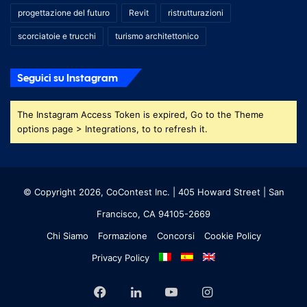
progettazione del futuro
Revit
ristrutturazioni
scorciatoie e trucchi
turismo architettonico
Seguici su Instagram
The Instagram Access Token is expired, Go to the Theme
options page > Integrations, to to refresh it.
© Copyright 2026, CoContest Inc. | 405 Howard Street | San
Francisco, CA 94105-2669
Chi Siamo
Formazione
Concorsi
Cookie Policy
Privacy Policy
Facebook
LinkedIn
YouTube
Instagram