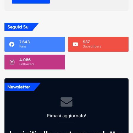
Seguici Su
7.643
537
Fans
Subscribers
4.086
Followers
Newsletter
Rimani aggiornato!