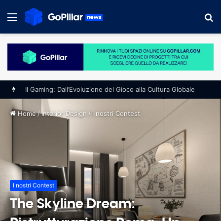
Menu
S
fo
Il Gaming: Dall’Evoluzione del Gioco alla Cultura Globale
Home
/
Interior Design
/
I nostri Contest
I nostri Contest
The Skyline Dream: