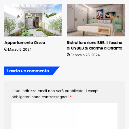
Appartamento Circeo
Ristrutturazione B&B: il fascino
di un B&B di charme a Otranto
Marzo 5, 2024
Febbraio 28, 2024
Lascia un commento
Il tuo indirizzo email non sarà pubblicato.
I campi
obbligatori sono contrassegnati
*
C
o
m