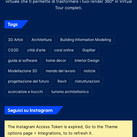
virtuale che ti permette di trasformare i tuoi render 360° in Virtual
Tour completi.
Tags
3D Artist
Architettura
Building Information Modeling
CG3D
città d'arte
corsi online
Gopillar
guida ai software
home decor
Interior Design
Modellazione 3D
mondo del lavoro
notizie
progettazione del futuro
Revit
ristrutturazioni
scorciatoie e trucchi
turismo architettonico
Seguici su Instagram
The Instagram Access Token is expired, Go to the Theme
options page > Integrations, to to refresh it.