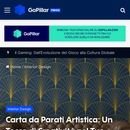
Menu
S
fo
Il Gaming: Dall’Evoluzione del Gioco alla Cultura Globale
Home
/
Interior Design
Interior Design
Carta da Parati Artistica: Un