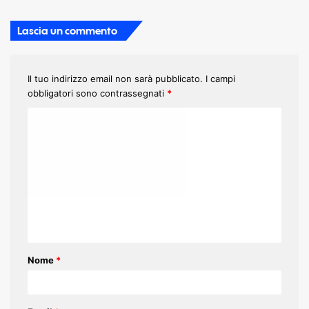
Lascia un commento
Il tuo indirizzo email non sarà pubblicato.
I campi
obbligatori sono contrassegnati
*
C
o
m
m
e
n
t
Nome
*
o
*