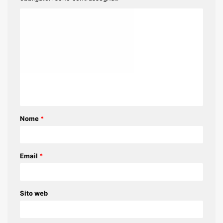
C
o
m
m
e
n
t
Nome
*
o
*
Email
*
Sito web