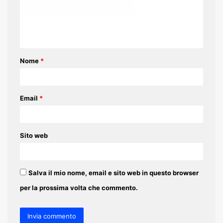
m
e
n
t
Nome
*
o
*
Email
*
Sito web
Salva il mio nome, email e sito web in questo browser
per la prossima volta che commento.