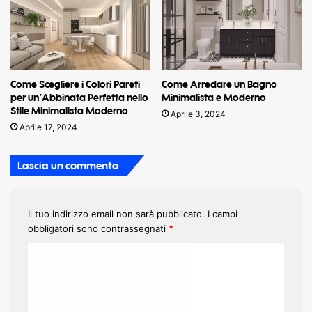
Come Scegliere i Colori Pareti
Come Arredare un Bagno
per un’Abbinata Perfetta nello
Minimalista e Moderno
Stile Minimalista Moderno
Aprile 3, 2024
Aprile 17, 2024
Lascia un commento
Il tuo indirizzo email non sarà pubblicato.
I campi
obbligatori sono contrassegnati
*
C
o
m