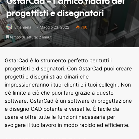
GstarCad – l’amico fidato dei
progettisti e disegnatori
Emanuela
Maggio 23, 2022
760
tempo di lettura: 2 minuti
GstarCad è lo strumento perfetto per tutti i
progettisti e disegnatori. Con GstarCad puoi creare
progetti e disegni straordinari che
impressioneranno i tuoi clienti e i tuoi colleghi. Non
c’è limite a ciò che puoi fare grazie a questo
software.
GstarCad è un software di progettazione
e disegno CAD potente e versatile. È facile da
usare e offre tutte le funzioni necessarie per
svolgere il tuo lavoro in modo rapido ed efficiente.