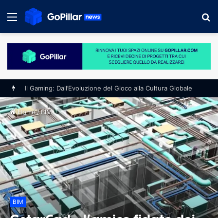
Menu
S
fo
Il Gaming: Dall’Evoluzione del Gioco alla Cultura Globale
Home
/
BIM
BIM