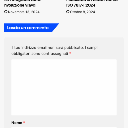
rivoluzione visiva
ISO 7817-1:2024
Novembre 13, 2024
Ottobre 8, 2024
Lascia un commento
Il tuo indirizzo email non sarà pubblicato.
I campi
obbligatori sono contrassegnati
*
C
o
m
m
e
n
t
Nome
*
o