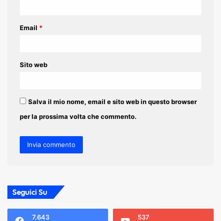
*
Email
*
Sito web
Salva il mio nome, email e sito web in questo browser
per la prossima volta che commento.
Seguici Su
7.643
537