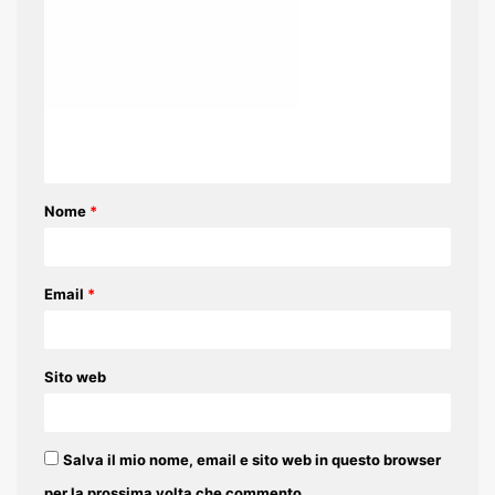
o
m
m
e
n
t
Nome
*
o
*
Email
*
Sito web
Salva il mio nome, email e sito web in questo browser
per la prossima volta che commento.