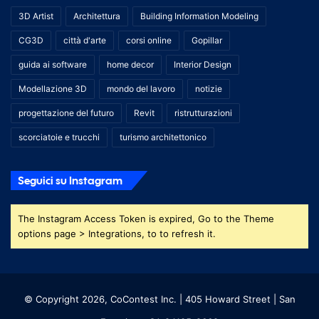
3D Artist
Architettura
Building Information Modeling
CG3D
città d'arte
corsi online
Gopillar
guida ai software
home decor
Interior Design
Modellazione 3D
mondo del lavoro
notizie
progettazione del futuro
Revit
ristrutturazioni
scorciatoie e trucchi
turismo architettonico
Seguici su Instagram
The Instagram Access Token is expired, Go to the Theme
options page > Integrations, to to refresh it.
© Copyright 2026, CoContest Inc. | 405 Howard Street | San