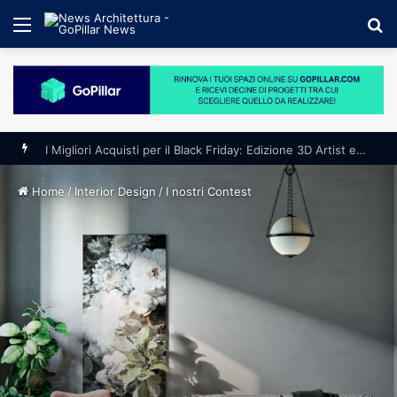
Menu
S
fo
I Migliori Acquisti per il Black Friday: Edizione 3D Artist e Progettisti
Home
/
Interior Design
/
I nostri Contest