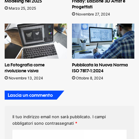
Friday: Edizione 3D Artist e
Modeling nel 2025
Progettisti
Marzo 25, 2025
Novembre 27, 2024
La Fotografia come
Pubblicata la Nuova Norma
rivoluzione visiva
ISO 7817-1:2024
Novembre 13, 2024
Ottobre 8, 2024
Lascia un commento
Il tuo indirizzo email non sarà pubblicato.
I campi
obbligatori sono contrassegnati
*
C