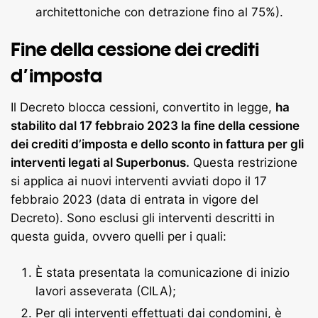
architettoniche con detrazione fino al 75%).
Fine della cessione dei crediti
d’imposta
Il Decreto blocca cessioni, convertito in legge,
ha
stabilito dal 17 febbraio 2023 la fine della cessione
dei crediti d’imposta e dello sconto in fattura per gli
interventi legati al Superbonus.
Questa restrizione
si applica ai nuovi interventi avviati dopo il 17
febbraio 2023 (data di entrata in vigore del
Decreto). Sono esclusi gli interventi descritti in
questa guida, ovvero quelli per i quali:
È stata presentata la comunicazione di inizio
lavori asseverata (CILA);
Per gli interventi effettuati dai condomini, è