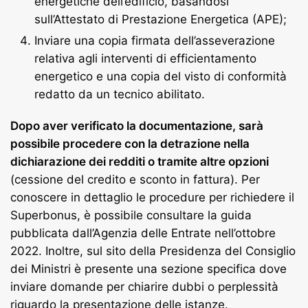
energetiche dell’edificio, basandosi
sull’Attestato di Prestazione Energetica (APE);
Inviare una copia firmata dell’asseverazione
relativa agli interventi di efficientamento
energetico e una copia del visto di conformità
redatto da un tecnico abilitato.
Dopo aver verificato la documentazione, sarà
possibile procedere con la detrazione nella
dichiarazione dei redditi o tramite altre opzioni
(cessione del credito e sconto in fattura). Per
conoscere in dettaglio le procedure per richiedere il
Superbonus, è possibile consultare la guida
pubblicata dall’Agenzia delle Entrate nell’ottobre
2022. Inoltre, sul sito della Presidenza del Consiglio
dei Ministri è presente una sezione specifica dove
inviare domande per chiarire dubbi o perplessità
riguardo la presentazione delle istanze.