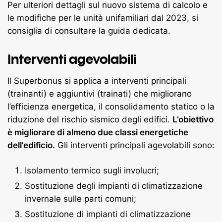
Per ulteriori dettagli sul nuovo sistema di calcolo e
le modifiche per le unità unifamiliari dal 2023, si
consiglia di consultare la guida dedicata.
Interventi agevolabili
Il Superbonus si applica a interventi principali
(trainanti) e aggiuntivi (trainati) che migliorano
l’efficienza energetica, il consolidamento statico o la
riduzione del rischio sismico degli edifici.
L’obiettivo
è migliorare di almeno due classi energetiche
dell’edificio.
Gli interventi principali agevolabili sono:
Isolamento termico sugli involucri;
Sostituzione degli impianti di climatizzazione
invernale sulle parti comuni;
Sostituzione di impianti di climatizzazione