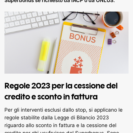
Superbonus se richiesto da IACP o da ONLUS.
Regole 2023 per la cessione del
credito e sconto in fattura
Per gli interventi esclusi dallo stop, si applicano le
regole stabilite dalla Legge di Bilancio 2023
riguardo allo sconto in fattura e la cessione del
credito per chi usufruisce del Superbonus. Sono