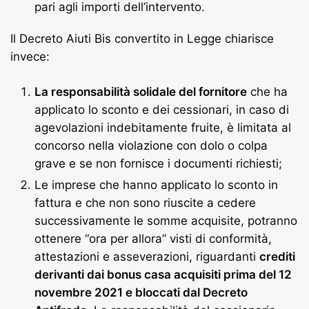
pari agli importi dell’intervento.
Il Decreto Aiuti Bis convertito in Legge chiarisce
invece:
La responsabilità solidale del fornitore
che ha
applicato lo sconto e dei cessionari, in caso di
agevolazioni indebitamente fruite, è limitata al
concorso nella violazione con dolo o colpa
grave e se non fornisce i documenti richiesti;
Le imprese che hanno applicato lo sconto in
fattura e che non sono riuscite a cedere
successivamente le somme acquisite, potranno
ottenere “ora per allora” visti di conformità,
attestazioni e asseverazioni, riguardanti
crediti
derivanti dai bonus casa acquisiti prima del 12
novembre 2021 e bloccati dal Decreto