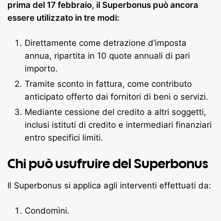
prima del 17 febbraio, il Superbonus può ancora
essere utilizzato in tre modi:
Direttamente come detrazione d’imposta
annua, ripartita in 10 quote annuali di pari
importo.
Tramite sconto in fattura, come contributo
anticipato offerto dai fornitori di beni o servizi.
Mediante cessione del credito a altri soggetti,
inclusi istituti di credito e intermediari finanziari
entro specifici limiti.
Chi può usufruire del Superbonus
Il Superbonus si applica agli interventi effettuati da:
Condomìni.