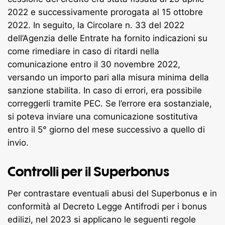
2022 e successivamente prorogata al 15 ottobre
2022. In seguito, la Circolare n. 33 del 2022
dell’Agenzia delle Entrate ha fornito indicazioni su
come rimediare in caso di ritardi nella
comunicazione entro il 30 novembre 2022,
versando un importo pari alla misura minima della
sanzione stabilita. In caso di errori, era possibile
correggerli tramite PEC. Se l’errore era sostanziale,
si poteva inviare una comunicazione sostitutiva
entro il 5° giorno del mese successivo a quello di
invio.
Controlli per il Superbonus
Per contrastare eventuali abusi del Superbonus e in
conformità al Decreto Legge Antifrodi per i bonus
edilizi, nel 2023 si applicano le seguenti regole