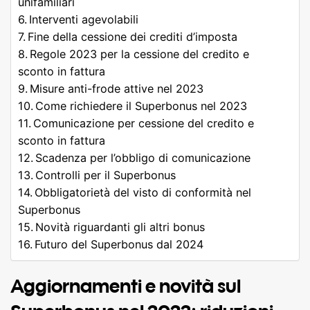
unifamiliari
Interventi agevolabili
Fine della cessione dei crediti d’imposta
Regole 2023 per la cessione del credito e
sconto in fattura
Misure anti-frode attive nel 2023
Come richiedere il Superbonus nel 2023
Comunicazione per cessione del credito e
sconto in fattura
Scadenza per l’obbligo di comunicazione
Controlli per il Superbonus
Obbligatorietà del visto di conformità nel
Superbonus
Novità riguardanti gli altri bonus
Futuro del Superbonus dal 2024
Aggiornamenti e novità sul