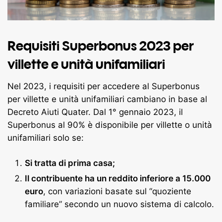
Requisiti Superbonus 2023 per
villette e unità unifamiliari
Nel 2023, i requisiti per accedere al Superbonus
per villette e unità unifamiliari cambiano in base al
Decreto Aiuti Quater. Dal 1° gennaio 2023, il
Superbonus al 90% è disponibile per villette o unità
unifamiliari solo se:
Si tratta di prima casa;
Il contribuente ha un reddito inferiore a 15.000
euro
, con variazioni basate sul “quoziente
familiare” secondo un nuovo sistema di calcolo.