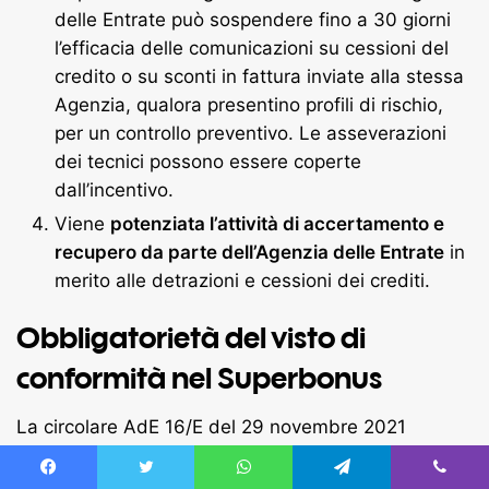
delle Entrate può sospendere fino a 30 giorni
l’efficacia delle comunicazioni su cessioni del
credito o su sconti in fattura inviate alla stessa
Agenzia, qualora presentino profili di rischio,
per un controllo preventivo. Le asseverazioni
dei tecnici possono essere coperte
dall’incentivo.
Viene
potenziata l’attività di accertamento e
recupero da parte dell’Agenzia delle Entrate
in
merito alle detrazioni e cessioni dei crediti.
Obbligatorietà del visto di
conformità nel Superbonus
La circolare AdE 16/E del 29 novembre 2021
chiarisce che il visto di conformità per l’utilizzo del
Superbonus, sia direttamente che con sconto in