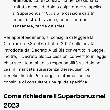
Antifrode.
La responsabilità del cessionario
limitata ai casi di dolo o colpa grave si applica
al Superbonus 110% e alle cessioni di altri
bonus (ristrutturazione, condizionatori,
zanzariere, tende da sole).
Per approfondimenti, si consiglia di leggere la
Circolare n. 33 del 6 ottobre 2022 sulle novità
introdotte dal Decreto Aiuti Bis convertito in Legge.
Inoltre, il Decreto blocca cessioni convertito in legge
chiarisce i termini della responsabilità solidale nei
casi di mancata sussistenza dei requisiti per i
benefici fiscali. Per maggiori informazioni, si
consiglia di consultare una guida specifica.
Come richiedere il Superbonus nel
2023