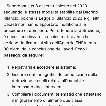
Il Superbonus può essere richiesto nel 2023
seguendo le stesse modalità stabilite dal Decreto
Rilancio, poiché la Legge di Bilancio 2023 e gli altri
Decreti non hanno apportato modifiche alle
procedure di domanda. Per ottenere la detrazione,
è necessario inviare la richiesta attraverso la
sezione dedicata sul sito dell’Agenzia ENEA entro
90 giorni dalla conclusione dei lavori.
Ecco i
passaggi da seguire:
Registrarsi e accedere al sistema;
Inserire i dati anagrafici del beneficiario della
detrazione e quelli relativi all’immobile
interessato dagli interventi;
Compilare i documenti telematici che attestano
il miglioramento di almeno due classi