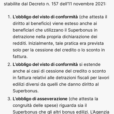
stabilite dal Decreto n. 157 dell’11 novembre 2021:
L’obbligo del visto di conformità
(che attesta il
diritto al beneficio) viene esteso anche ai
beneficiari che utilizzano il Superbonus in
detrazione nella propria dichiarazione dei
redditi. Inizialmente, tale pratica era prevista
solo per la cessione del credito o lo sconto in
fattura.
L’obbligo del visto di conformità
si estende
anche ai casi di cessione del credito o sconto
in fattura relativi alle detrazioni fiscali per lavori
edilizi diversi da quelli che danno diritto al
Superbonus.
L’obbligo di asseverazione
(che attesta la
congruità delle spese) riguarda sia il
Superbonus che gli altri bonus edilizi. L’Agenzia