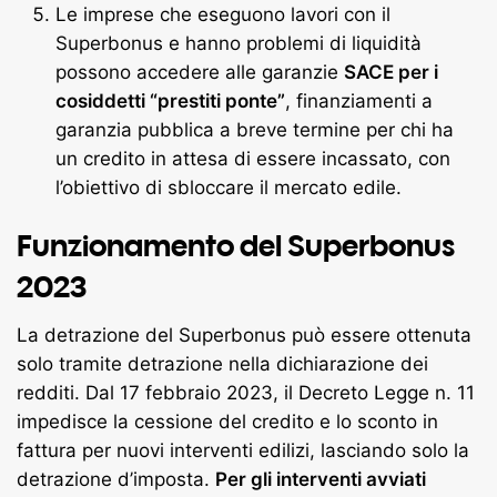
Le imprese che eseguono lavori con il
Superbonus e hanno problemi di liquidità
possono accedere alle garanzie
SACE per i
cosiddetti “prestiti ponte”
, finanziamenti a
garanzia pubblica a breve termine per chi ha
un credito in attesa di essere incassato, con
l’obiettivo di sbloccare il mercato edile.
Funzionamento del Superbonus
2023
La detrazione del Superbonus può essere ottenuta
solo tramite detrazione nella dichiarazione dei
redditi. Dal 17 febbraio 2023, il Decreto Legge n. 11
impedisce la cessione del credito e lo sconto in
fattura per nuovi interventi edilizi, lasciando solo la
detrazione d’imposta.
Per gli interventi avviati