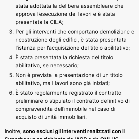
stata adottata la delibera assembleare che
approva l’esecuzione dei lavori e è stata
presentata la CILA;
Per gli interventi che comportano demolizione e
ricostruzione degli edifici, è stata presentata
l’istanza per l’acquisizione del titolo abilitativo;
È stata presentata la richiesta del titolo
abilitativo, se necessario;
Non è prevista la presentazione di un titolo
abilitativo, ma i lavori sono già iniziati;
È stato regolarmente registrato il contratto
preliminare o stipulato il contratto definitivo di
compravendita dell’immobile nel caso di
acquisto di unità immobiliari.
Inoltre,
sono esclusi gli interventi realizzati con il