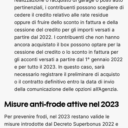
pertinenziali, i contribuenti possono scegliere di
cedere il credito relativo alle rate residue
oppure di fruire dello sconto in fattura e della
cessione del credito per gli importi versati a
partire dal 2022. I contribuenti che non hanno
ancora acquistato il box possono optare per la
cessione del credito o lo sconto in fattura per
gli acconti versati a partire dal 1° gennaio 2022
e per tutto il 2023. In questo caso, sarà
necessario registrare il preliminare di acquisto
o il contratto definitivo entro la data di invio
della comunicazione delle opzioni all’Agenzia.
Misure anti-frode attive nel 2023
Per prevenire frodi, nel 2023 restano valide le
misure introdotte dal Decreto Superbonus 2022 e