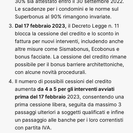
30% sia attestato entro il 30 settembre 2022.
Le scadenze per i condomini e le norme sul
Superbonus al 90% rimangono invariate.
Dal 17 febbraio 2023,
il Decreto Legge n. 11
blocca la cessione del credito e lo sconto in
fattura per nuovi interventi, includendo anche
altre misure come Sismabonus, Ecobonus e
bonus facciate. La cessione del credito rimane
possibile per il bonus barriere architettoniche,
con alcune novità procedurali.
Il numero di possibili cessioni del credito
aumenta
da 4 a 5 per gli interventi avviati
prima del 17 febbraio
2023, consentendo una
prima cessione libera, seguita da massimo 3
passaggi ulteriori a soggetti qualificati e infine
un passaggio alle banche per i loro correntisti
con partita IVA.