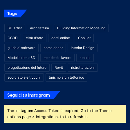
Tags
3D Artist
Architettura
Building Information Modeling
CG3D
città d'arte
corsi online
Gopillar
guida ai software
home decor
Interior Design
Modellazione 3D
mondo del lavoro
notizie
progettazione del futuro
Revit
ristrutturazioni
scorciatoie e trucchi
turismo architettonico
Seguici su Instagram
The Instagram Access Token is expired, Go to the Theme
options page > Integrations, to to refresh it.