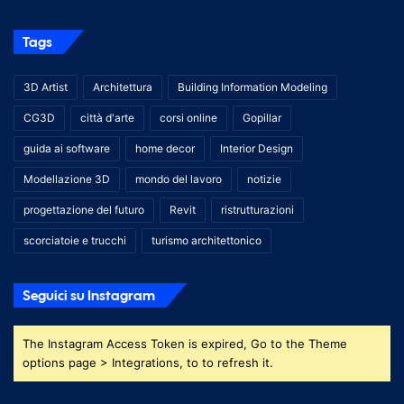
Tags
3D Artist
Architettura
Building Information Modeling
CG3D
città d'arte
corsi online
Gopillar
guida ai software
home decor
Interior Design
Modellazione 3D
mondo del lavoro
notizie
progettazione del futuro
Revit
ristrutturazioni
scorciatoie e trucchi
turismo architettonico
Seguici su Instagram
The Instagram Access Token is expired, Go to the Theme
options page > Integrations, to to refresh it.