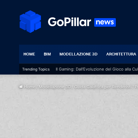
HOME
BIM
MODELLAZIONE 3D
ARCHITETTURA
Il Gaming: Dall’Evoluzione del Gioco alla Cu
Trending Topics
Home
/
Modellazione 3D
/
Guida Galattica per Renderisti
/
P