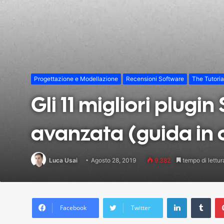
Progettazione e Modellazione
Recensioni Software
The Tutorial
Gli 11 migliori plug
avanzata (guida in
Luca Usai
Agosto 28, 2019
9.382
tempo di lettur
LinkedIn
Tum
Facebook
Twitter