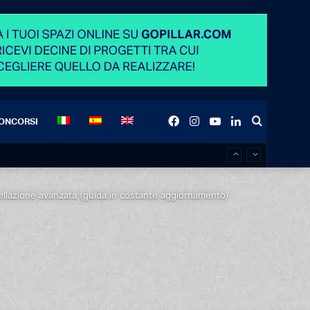
Facebook
Instagram
YouTube
LinkedIn
Search
ONCORSI
for
dellazione avanzata (guida in costante aggiornamento)