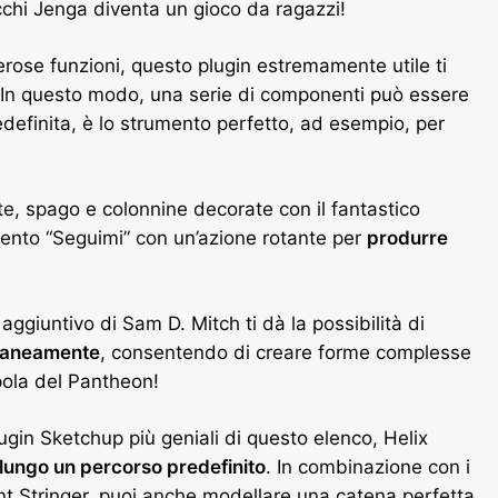
occhi Jenga diventa un gioco da ragazzi!
erose funzioni, questo plugin estremamente utile ti
 In questo modo, una serie di componenti può essere
definita, è lo strumento perfetto, ad esempio, per
te, spago e colonnine decorate con il fantastico
umento “Seguimi” con un’azione rotante per
produrre
aggiuntivo di Sam D. Mitch ti dà la possibilità di
oraneamente
, consentendo di creare forme complesse
upola del Pantheon!
ugin Sketchup più geniali di questo elenco, Helix
i lungo un percorso predefinito
. In combinazione con i
t Stringer, puoi anche modellare una catena perfetta