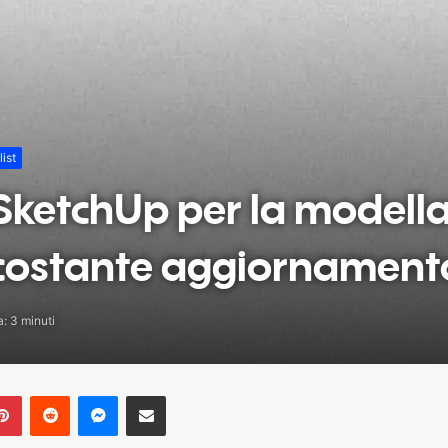
ist
in SketchUp per la modell
 costante aggiornament
a: 3 minuti
blr
Pinterest
Reddit
Messenger
Share via Email