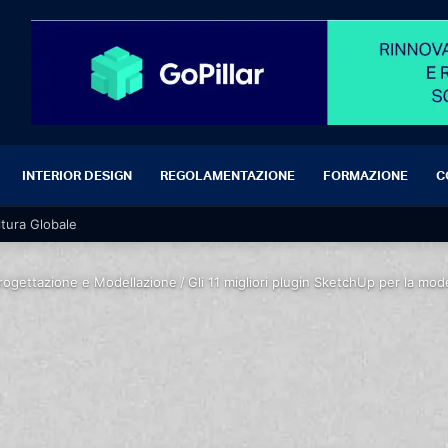
INTERIOR DESIGN
REGOLAMENTAZIONE
FORMAZIONE
C
ltura Globale
rogettazione e Modellazione
/
Gli 11 migliori plugin SketchUp per la mo