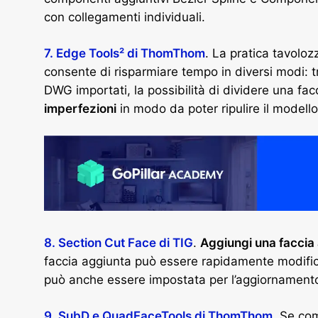
con collegamenti individuali.
7. Edge Tools² di ThomThom
. La pratica tavolo
consente di risparmiare tempo in diversi modi: tr
DWG importati, la possibilità di dividere una facc
imperfezioni
in modo da poter ripulire il modello
8. Section Cut Face di TIG
.
Aggiungi una faccia 
faccia aggiunta può essere rapidamente modific
può anche essere impostata per l’aggiornamento
9. SubD e QuadFaceTools di ThomThom
. Se co