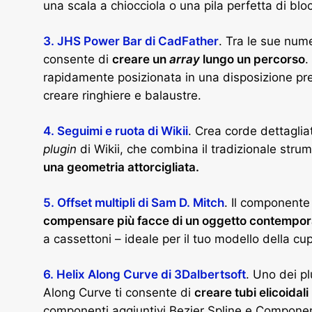
una scala a chiocciola o una pila perfetta di bl
3. JHS Power Bar di CadFather
. Tra le sue num
consente di
creare un
array
lungo un percorso
.
rapidamente posizionata in una disposizione pre
creare ringhiere e balaustre.
4. Seguimi e ruota di Wikii
. Crea corde dettaglia
plugin
di Wikii, che combina il tradizionale str
una geometria attorcigliata.
5. Offset multipli di Sam D. Mitch
. Il componente 
compensare più facce di un oggetto contemp
a cassettoni – ideale per il tuo modello della c
6. Helix Along Curve di 3Dalbertsoft
. Uno dei pl
Along Curve ti consente di
creare tubi elicoidal
componenti aggiuntivi Bezier Spline e Componen