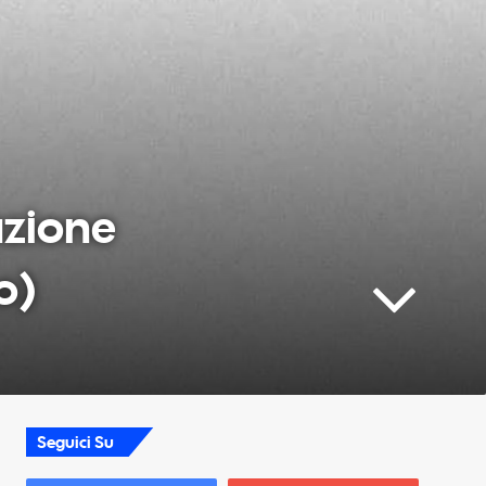
azione
o)
Seguici Su