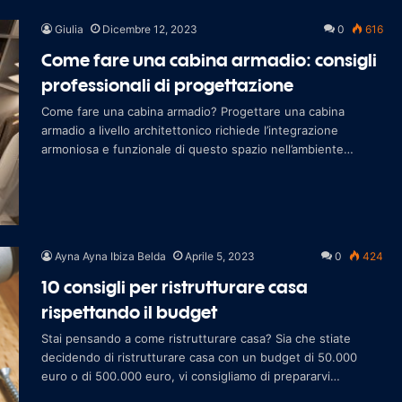
Giulia
Dicembre 12, 2023
0
616
Come fare una cabina armadio: consigli
professionali di progettazione
Come fare una cabina armadio? Progettare una cabina
armadio a livello architettonico richiede l’integrazione
armoniosa e funzionale di questo spazio nell’ambiente
globale della tua abitazi
Ayna Ayna Ibiza Belda
Aprile 5, 2023
0
424
10 consigli per ristrutturare casa
rispettando il budget
Stai pensando a come ristrutturare casa? Sia che stiate
decidendo di ristrutturare casa con un budget di 50.000
euro o di 500.000 euro, vi consigliamo di prepararvi
adeguatamente leggendo i nostri 10