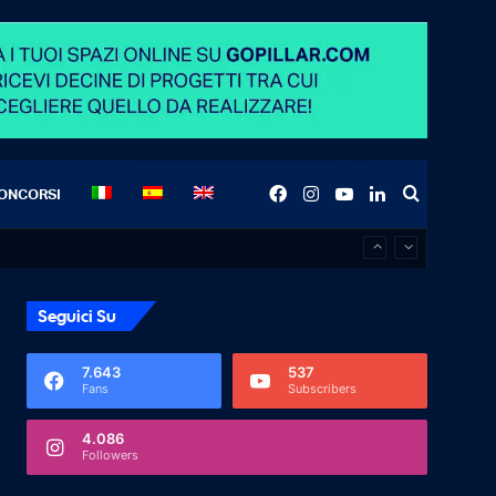
Facebook
Instagram
YouTube
LinkedIn
Search
ONCORSI
for
Seguici Su
7.643
537
Fans
Subscribers
4.086
Followers