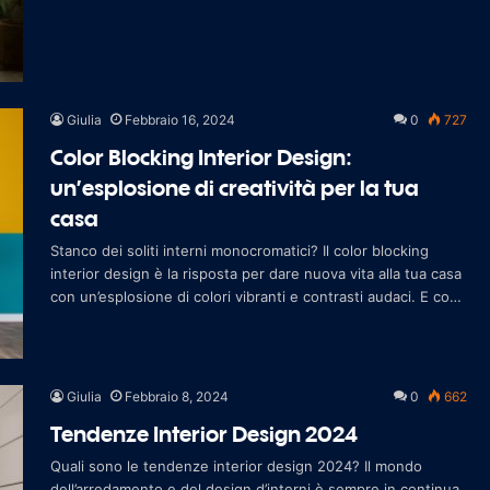
ventata di fre
Giulia
Febbraio 16, 2024
0
727
Color Blocking Interior Design:
un’esplosione di creatività per la tua
casa
Stanco dei soliti interni monocromatici? Il color blocking
interior design è la risposta per dare nuova vita alla tua casa
con un’esplosione di colori vibranti e contrasti audaci. E con
GoPillar
Giulia
Febbraio 8, 2024
0
662
Tendenze Interior Design 2024
Quali sono le tendenze interior design 2024? Il mondo
dell’arredamento e del design d’interni è sempre in continua