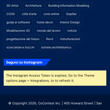
3D Artist
Architettura
Building Information Modeling
CG3D
città d'arte
corsi online
Gopillar
guida ai software
home decor
Interior Design
Modellazione 3D
mondo del lavoro
notizie
progettazione del futuro
Revit
ristrutturazioni
scorciatoie e trucchi
turismo architettonico
Seguici su Instagram
The Instagram Access Token is expired, Go to the Theme
options page > Integrations, to to refresh it.
© Copyright 2026, CoContest Inc. | 405 Howard Street | San