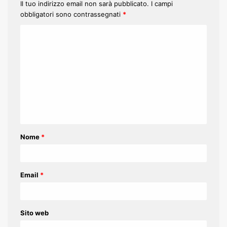
Il tuo indirizzo email non sarà pubblicato.
I campi
obbligatori sono contrassegnati
*
C
o
m
m
e
n
t
Nome
*
o
*
Email
*
Sito web