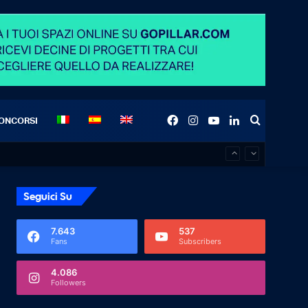
Facebook
Instagram
YouTube
LinkedIn
Search
ONCORSI
for
Seguici Su
7.643
537
Fans
Subscribers
4.086
Followers