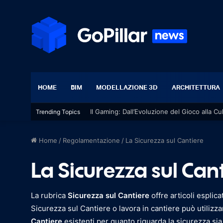
HOME
BIM
MODELLAZIONE 3D
ARCHITETTURA
Il Gaming: Dall’Evoluzione del Gioco alla Cu
Trending Topics
Home
/
Regolamentazione
/
La Sicurezza sul Cantiere
La Sicurezza sul Can
La rubrica
Sicurezza sul Cantiere
offre articoli esplic
Sicurezza sul Cantiere o lavora in cantiere può utilizz
Cantiere
esistenti per quanto riguarda la sicurezza sia