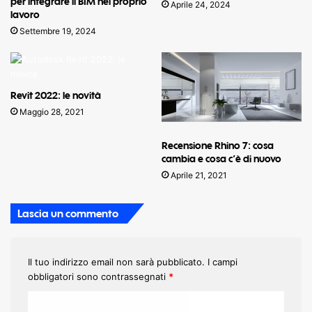
per integrare il BIM nel proprio
Aprile 24, 2024
lavoro
Settembre 19, 2024
Revit 2022: le novità
Maggio 28, 2021
Recensione Rhino 7: cosa
cambia e cosa c’è di nuovo
Aprile 21, 2021
Lascia un commento
Il tuo indirizzo email non sarà pubblicato.
I campi
obbligatori sono contrassegnati
*
C