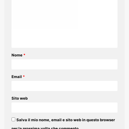
o
m
m
e
n
t
Nome
*
o
*
Email
*
Sito web
Salva il mio nome, email e sito web in questo browser
per la prossima volta che commento.