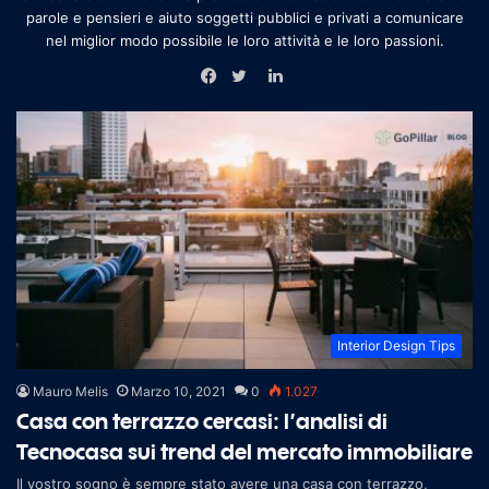
parole e pensieri e aiuto soggetti pubblici e privati a comunicare
nel miglior modo possibile le loro attività e le loro passioni.
L
i
F
T
n
a
w
k
c
i
e
e
t
d
b
t
I
o
e
n
o
r
k
Interior Design Tips
Mauro Melis
Marzo 10, 2021
0
1.027
Casa con terrazzo cercasi: l’analisi di
Tecnocasa sui trend del mercato immobiliare
Il vostro sogno è sempre stato avere una casa con terrazzo,