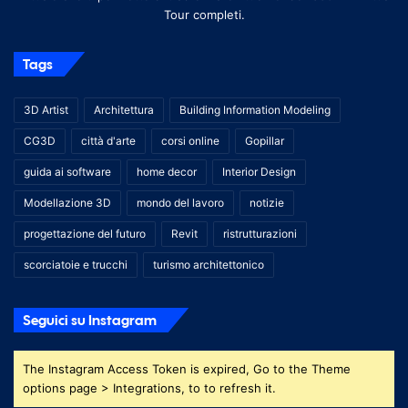
Tour completi.
Tags
3D Artist
Architettura
Building Information Modeling
CG3D
città d'arte
corsi online
Gopillar
guida ai software
home decor
Interior Design
Modellazione 3D
mondo del lavoro
notizie
progettazione del futuro
Revit
ristrutturazioni
scorciatoie e trucchi
turismo architettonico
Seguici su Instagram
The Instagram Access Token is expired, Go to the Theme
options page > Integrations, to to refresh it.