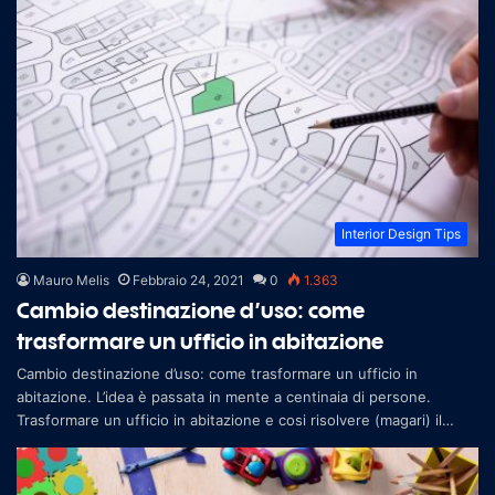
Interior Design Tips
Mauro Melis
Febbraio 24, 2021
0
1.363
Cambio destinazione d’uso: come
trasformare un ufficio in abitazione
Cambio destinazione d’uso: come trasformare un ufficio in
abitazione. L’idea è passata in mente a centinaia di persone.
Trasformare un ufficio in abitazione e cosi risolvere (magari) il
problema