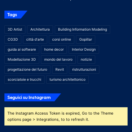
Tags
3D Artist
Architettura
Building Information Modeling
CG3D
città d'arte
corsi online
Gopillar
guida ai software
home decor
Interior Design
Modellazione 3D
mondo del lavoro
notizie
progettazione del futuro
Revit
ristrutturazioni
scorciatoie e trucchi
turismo architettonico
Seguici su Instagram
The Instagram Access Token is expired, Go to the Theme
options page > Integrations, to to refresh it.