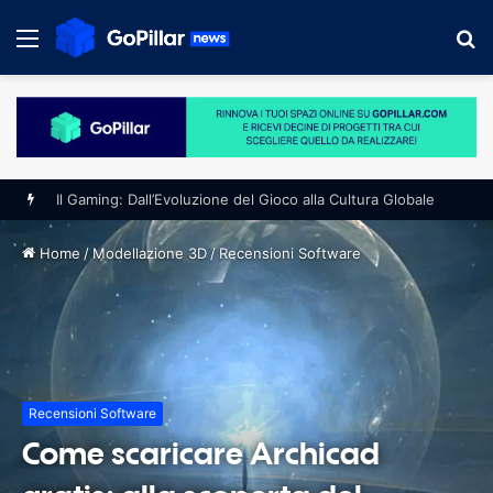
Menu
S
fo
Il Gaming: Dall’Evoluzione del Gioco alla Cultura Globale
Home
/
Modellazione 3D
/
Recensioni Software
Recensioni Software
Come scaricare Archicad