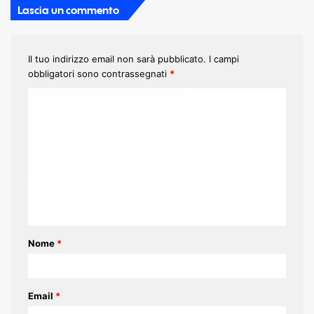
Lascia un commento
Il tuo indirizzo email non sarà pubblicato.
I campi
obbligatori sono contrassegnati
*
C
o
m
m
e
n
t
Nome
*
o
*
Email
*