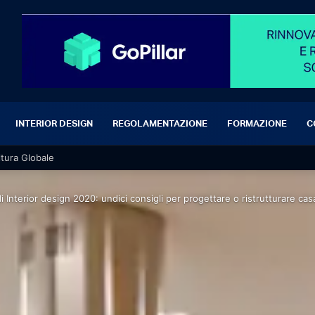
INTERIOR DESIGN
REGOLAMENTAZIONE
FORMAZIONE
C
ltura Globale
i Interior design 2020: undici consigli per progettare o ristrutturare ca