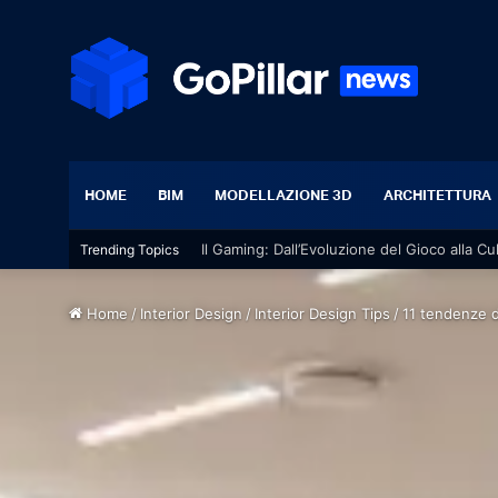
HOME
BIM
MODELLAZIONE 3D
ARCHITETTURA
Il Gaming: Dall’Evoluzione del Gioco alla Cu
Trending Topics
Home
/
Interior Design
/
Interior Design Tips
/
11 tendenze d