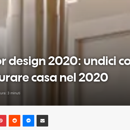
or design 2020: undici co
turare casa nel 2020
ura: 3 minuti
blr
Pinterest
Reddit
Messenger
Share via Email