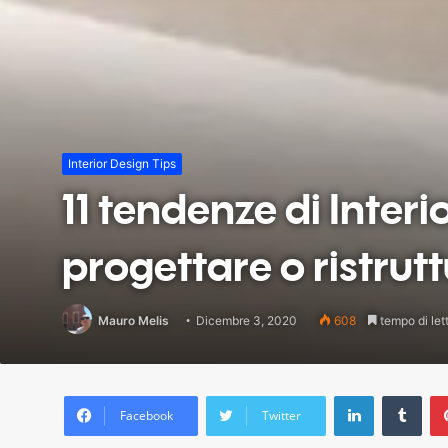
Interior Design Tips
11 tendenze di Interi
progettare o ristrut
Mauro Melis
Dicembre 3, 2020
608
tempo di lett
LinkedIn
Tum
Facebook
Twitter