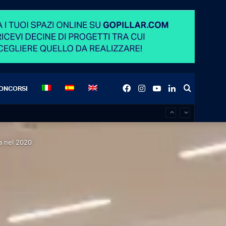
Facebook
Instagram
YouTube
LinkedIn
Search
ONCORSI
for
sa nel 2020