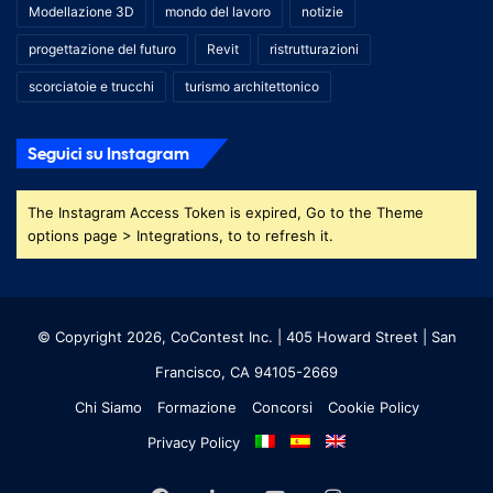
Modellazione 3D
mondo del lavoro
notizie
progettazione del futuro
Revit
ristrutturazioni
scorciatoie e trucchi
turismo architettonico
Seguici su Instagram
The Instagram Access Token is expired, Go to the Theme
options page > Integrations, to to refresh it.
© Copyright 2026, CoContest Inc. | 405 Howard Street | San
Francisco, CA 94105-2669
Chi Siamo
Formazione
Concorsi
Cookie Policy
Privacy Policy