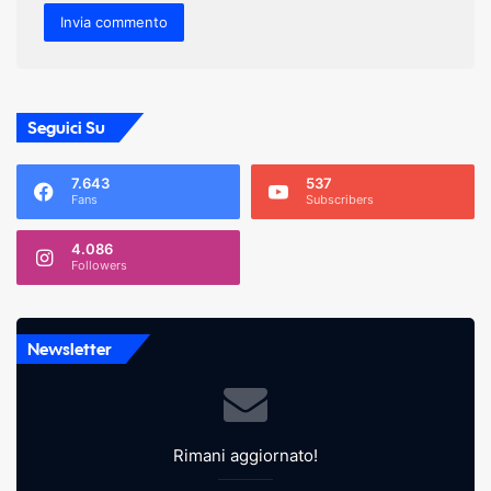
Seguici Su
7.643
537
Fans
Subscribers
4.086
Followers
Newsletter
Rimani aggiornato!