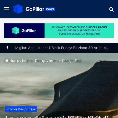
Menu
S
fo
I Migliori Acquisti per il Black Friday: Edizione 3D Artist e Progettisti
Home
/
Interior Design
/
Interior Design Tips
Interior Design Tips