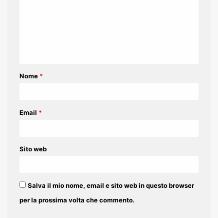
m
m
e
n
t
Nome
*
o
*
Email
*
Sito web
Salva il mio nome, email e sito web in questo browser
per la prossima volta che commento.