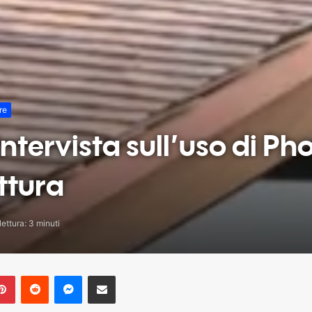
re
intervista sull’uso di P
ettura
ettura: 3 minuti
blr
Pinterest
Reddit
Messenger
Share via Email