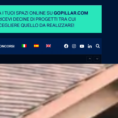
Facebook
Instagram
YouTube
LinkedIn
Search
ONCORSI
for