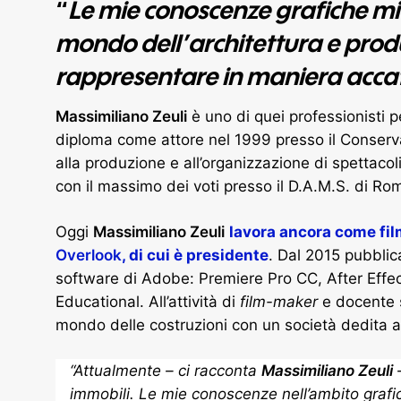
“
Le mie conoscenze grafiche mi 
mondo dell’architettura e produ
rappresentare in maniera accatt
Massimiliano Zeuli
è uno di quei professionisti p
diploma come attore nel 1999 presso il Conservat
alla produzione e all’organizzazione di spettacoli
con il massimo dei voti presso il D.A.M.S. di Rom
Oggi
Massimiliano Zeuli
lavora ancora come fi
Overlook
, di cui è presidente
. Dal 2015 pubblica
software di Adobe: Premiere Pro CC, After Effe
Educational. All’attività di
film-maker
e docente s
mondo delle costruzioni con un società dedita al
“
Attualmente – ci racconta
Massimiliano
Zeuli
–
immobili. Le mie conoscenze nell’ambito grafi