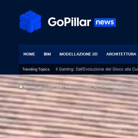
HOME
BIM
MODELLAZIONE 3D
ARCHITETTURA
Il Gaming: Dall’Evoluzione del Gioco alla Cu
Trending Topics
Home
/
Architettura
/
Interviste con l’Architettura
/
Massimili