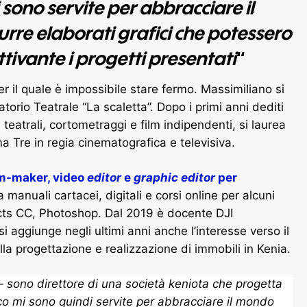
sono servite per abbracciare il
rre elaborati grafici che potessero
ivante i progetti presentati
“
er il quale è impossibile stare fermo. Massimiliano si
orio Teatrale “La scaletta”. Dopo i primi anni dediti
 teatrali, cortometraggi e film indipendenti, si laurea
a Tre in regia cinematografica e televisiva.
lm-maker, video
editor
e
graphic editor
per
 manuali cartacei, digitali e corsi online per alcuni
cts CC, Photoshop. Dal 2019 è docente DJI
i aggiunge negli ultimi anni anche l’interesse verso il
la progettazione e realizzazione di immobili in Kenia.
 sono direttore di una società keniota che progetta
co mi sono quindi servite per abbracciare il mondo