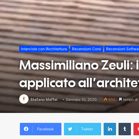
Interviste con l’Architettura
Recensioni Corsi
Recensioni Softwa
Massimiliano Zeuli: 
applicato all’archit
Stefano Maffei
Gennaio 10, 2020
450
tempo di l
LinkedIn
Tum
Facebook
Twitter