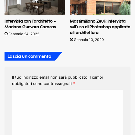
Intervista con l’architetto –
Massimiliano Zeuli: intervista
Mariana Guevara Caracas
sull’uso di Photoshop applicato
all’architettura
Febbraio 24, 2022
Gennaio 10, 2020
Lascia un commento
Il tuo indirizzo email non sarà pubblicato.
I campi
obbligatori sono contrassegnati
*
C
o
m
m
e