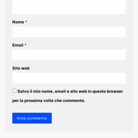
n
t
Nome
*
o
*
Email
*
Sito web
Salva il mio nome, email e sito web in questo browser
per la prossima volta che commento.