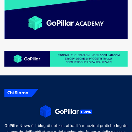
Chi Siamo
GoPillar News è il blog di notizie, attualità e nozioni pratiche legate
al mondo dell’architettura e del design che fa parte della galassia