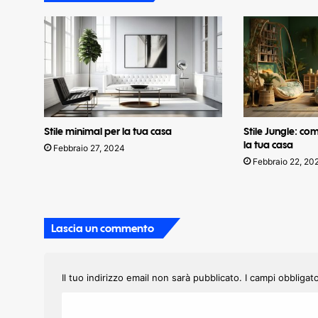
Stile minimal per la tua casa
Stile Jungle: co
la tua casa
Febbraio 27, 2024
Febbraio 22, 20
Lascia un commento
Il tuo indirizzo email non sarà pubblicato.
I campi obbligat
C