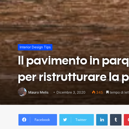
Interior Design Tips
Il pavimento in par
per ristrutturare la
Mauro Melis
Dicembre 3, 2020
345
tempo di lett
LinkedIn
Tum
Facebook
Twitter