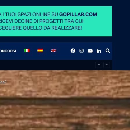
Facebook
Instagram
YouTube
LinkedIn
Search
ONCORSI
for
asa?