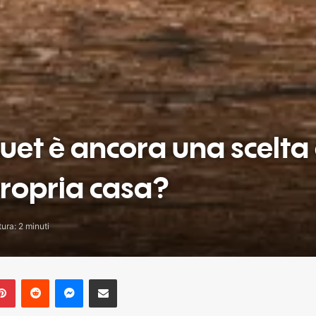
quet è ancora una scelta
 propria casa?
ura: 2 minuti
blr
Pinterest
Reddit
Messenger
Share via Email