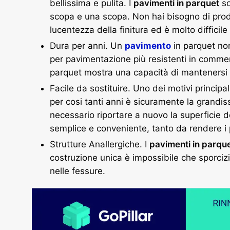
bellissima e pulita. I
pavimenti in parquet
so
scopa e una scopa. Non hai bisogno di prodot
lucentezza della finitura ed è molto diffici
Dura per anni. Un
pavimento
in parquet no
per pavimentazione più resistenti in commerc
parquet mostra una capacità di mantenersi 
Facile da sostituire. Uno dei motivi principali
per cosi tanti anni è sicuramente la grandi
necessario riportare a nuovo la superficie d
semplice e conveniente, tanto da rendere i
Strutture Anallergiche. I
pavimenti in parqu
costruzione unica è impossibile che sporcizia
nelle fessure.