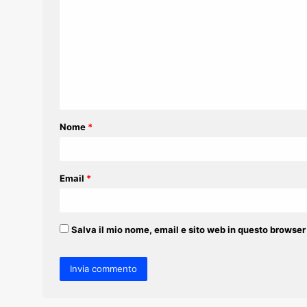
o
m
m
e
n
t
Nome
*
o
*
Email
*
Salva il mio nome, email e sito web in questo browse