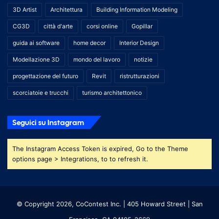
3D Artist
Architettura
Building Information Modeling
CG3D
città d'arte
corsi online
Gopillar
guida ai software
home decor
Interior Design
Modellazione 3D
mondo del lavoro
notizie
progettazione del futuro
Revit
ristrutturazioni
scorciatoie e trucchi
turismo architettonico
Seguici su Instagram
The Instagram Access Token is expired, Go to the Theme
options page > Integrations, to to refresh it.
© Copyright 2026, CoContest Inc. | 405 Howard Street | San