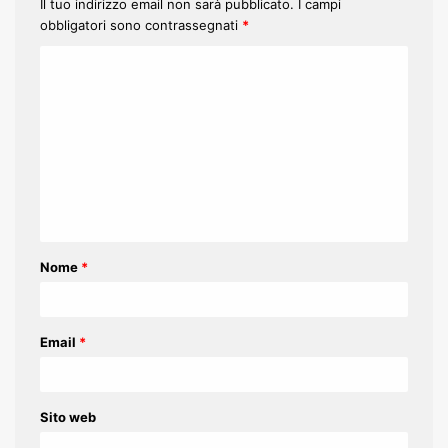
Il tuo indirizzo email non sarà pubblicato.
I campi
obbligatori sono contrassegnati
*
C
o
m
m
e
n
t
Nome
*
o
*
Email
*
Sito web