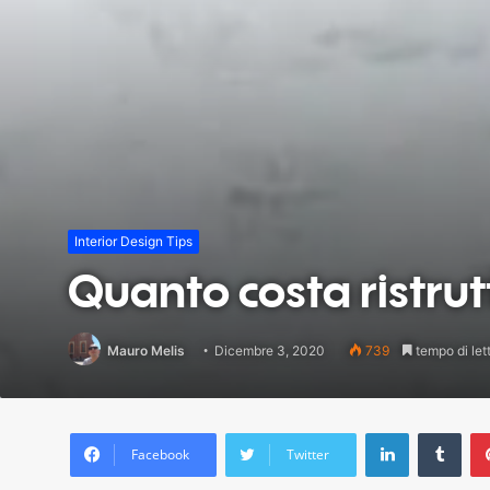
Interior Design Tips
Quanto costa ristru
Mauro Melis
Dicembre 3, 2020
739
tempo di lett
LinkedIn
Tum
Facebook
Twitter