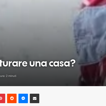
tturare una casa?
ura: 2 minuti
blr
Pinterest
Reddit
Messenger
Share via Email