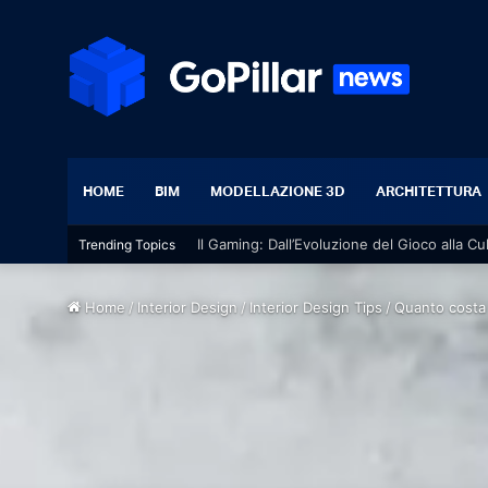
HOME
BIM
MODELLAZIONE 3D
ARCHITETTURA
Il Gaming: Dall’Evoluzione del Gioco alla Cu
Trending Topics
Home
/
Interior Design
/
Interior Design Tips
/
Quanto costa 