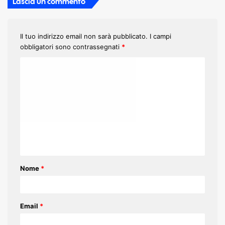
Lascia un commento
Il tuo indirizzo email non sarà pubblicato.
I campi
obbligatori sono contrassegnati
*
C
o
m
m
e
n
t
Nome
*
o
*
Email
*