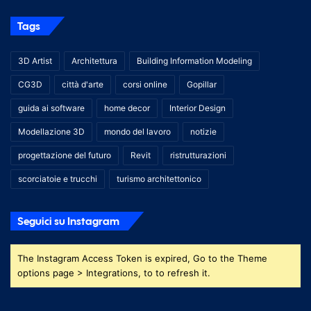
Tags
3D Artist
Architettura
Building Information Modeling
CG3D
città d'arte
corsi online
Gopillar
guida ai software
home decor
Interior Design
Modellazione 3D
mondo del lavoro
notizie
progettazione del futuro
Revit
ristrutturazioni
scorciatoie e trucchi
turismo architettonico
Seguici su Instagram
The Instagram Access Token is expired, Go to the Theme
options page > Integrations, to to refresh it.