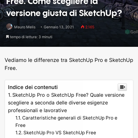
Free. Come scegliere la
versione giusta di SketchUp?
Mauro Melis
Gennaio 13, 2021
2.165
tempo di lettura: 3 minuti
Vediamo le differenze tra SketchUp Pro e SketchUp
Free.
Indice dei contenuti
SketchUp Pro o SketchUp Free? Quale versione
scegliere a seconda delle diverse esigenze
professionali e lavorative
Caratteristiche generali di SketchUp Pro e
Free
SketchUp Pro VS SketchUp Free