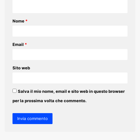
n
t
Nome
*
o
*
Email
*
Sito web
Salva il mio nome, email e sito web in questo browser
per la prossima volta che commento.