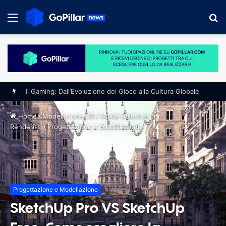
Menu
S
fo
Il Gaming: Dall’Evoluzione del Gioco alla Cultura Globale
Home
/
Modellazione 3D
/
Guida Galattica per
Renderisti
/
Progettazione e Modellazione
Progettazione e Modellazione
SketchUp Pro VS SketchUp