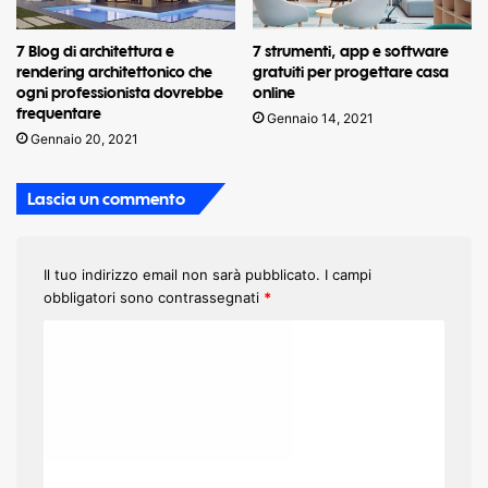
7 Blog di architettura e
7 strumenti, app e software
rendering architettonico che
gratuiti per progettare casa
ogni professionista dovrebbe
online
frequentare
Gennaio 14, 2021
Gennaio 20, 2021
Lascia un commento
Il tuo indirizzo email non sarà pubblicato.
I campi
obbligatori sono contrassegnati
*
C
o
m
m
e