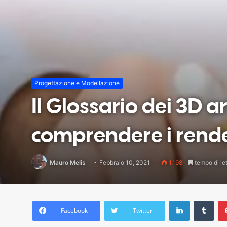
Progettazione e Modellazione
Il Glossario dei 3D a
comprendere i rende
Mauro Melis
Febbraio 10, 2021
1.198
tempo di let
LinkedIn
Tumblr
Facebook
Twitter