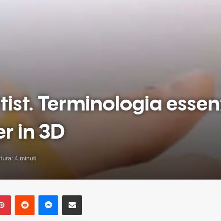
rtist. Terminologia essen
r in 3D
tura: 4 minuti
Pinterest
Reddit
Messenger
Share via Email