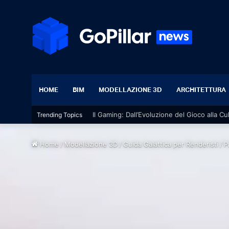
HOME
BIM
MODELLAZIONE 3D
ARCHITETTURA
Il Gaming: Dall’Evoluzione del Gioco alla Cu
Trending Topics
Home
/
Modellazione 3D
/
Guida Galattica per Renderisti
/
P