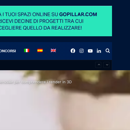
Facebook
Instagram
YouTube
LinkedIn
Search
ONCORSI
for
ssenziale per comprendere i render in 3D