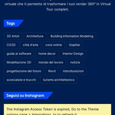
virtuale che ti permette di trasformare i tuoi render 360° in Virtual
Tour completi.
Tags
3D Artist
Architettura
Building Information Modeling
CG3D
città d'arte
corsi online
Gopillar
guida ai software
home decor
Interior Design
Modellazione 3D
mondo del lavoro
notizie
progettazione del futuro
Revit
ristrutturazioni
scorciatoie e trucchi
turismo architettonico
Seguici su Instagram
The Instagram Access Token is expired, Go to the Theme
options page > Integrations, to to refresh it.