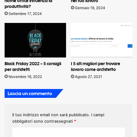
home office influenza la
nel tuo lavoro
produttività?
Gennaio 19, 2024
Settembre 17, 2024
Black Friday 2022 – 5 consigli
I 5 siti migliori per trovare
per architetti
lavoro come architetto
Novembre 16, 2022
Agosto 27, 2021
Lascia un commento
Il tuo indirizzo email non sarà pubblicato.
I campi
obbligatori sono contrassegnati
*
C