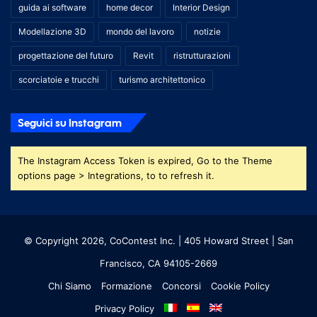
guida ai software
home decor
Interior Design
Modellazione 3D
mondo del lavoro
notizie
progettazione del futuro
Revit
ristrutturazioni
scorciatoie e trucchi
turismo architettonico
Seguici su Instagram
The Instagram Access Token is expired, Go to the Theme
options page > Integrations, to to refresh it.
© Copyright 2026, CoContest Inc. | 405 Howard Street | San
Francisco, CA 94105-2669
Chi Siamo
Formazione
Concorsi
Cookie Policy
Privacy Policy