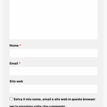
o
m
m
e
n
t
Nome
*
o
*
Email
*
Sito web
Salva il mio nome, email e sito web in questo browser
per la prossima volta che commento.