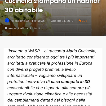
Cucinella stampano un habitat
3D abitabile
Redazione GoPillar News
Ottobre 24, 2019
392
tempo di lettura: 2 minuti
“
Insieme a WASP
– ci racconta Mario Cucinella,
architetto considerato oggi tra i più importanti
architetti a praticare la professione in Europa
con diversi progetti premiati a livello
internazionale –
vogliamo sviluppare un
prototipo innovativo di
casa stampata in 3D
ecosostenibile che risponda alla sempre più
urgente rivoluzione climatica e alle necessità
dei cambiamenti dettati dai bisogni delle