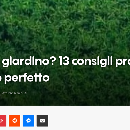
iardino? 13 consigli pra
o perfetto
lettura: 4 minuti
blr
Pinterest
Reddit
Messenger
Share via Email