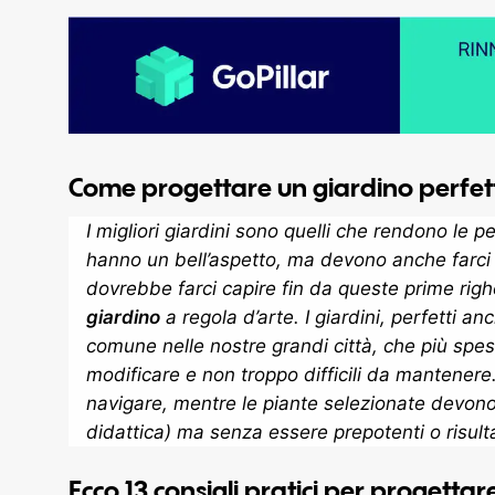
Come progettare un giardino perfetto.
I migliori giardini sono quelli che rendono le pe
hanno un bell’aspetto, ma devono anche farci 
dovrebbe farci capire fin da queste prime rig
giardino
a regola d’arte. I giardini, perfetti a
comune nelle nostre grandi città, che più spes
modificare e non troppo difficili da mantenere.
navigare, mentre le piante selezionate devono
didattica) ma senza essere prepotenti o risul
Ecco 13 consigli pratici per progettar