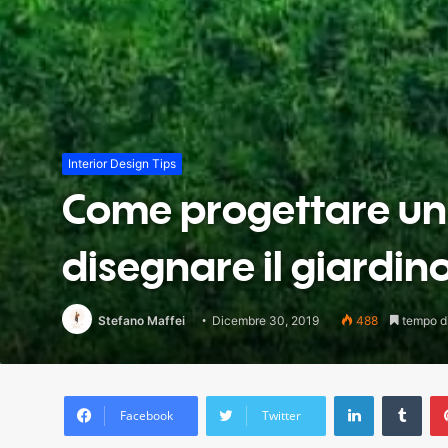
Interior Design Tips
Come progettare un g
disegnare il giardin
Stefano Maffei
Dicembre 30, 2019
488
tempo di 
LinkedIn
Tum
Facebook
Twitter