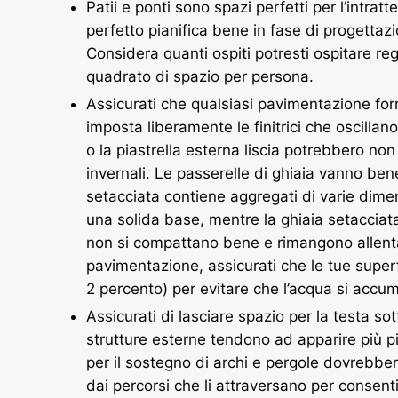
Patii e ponti sono spazi perfetti per l’intrat
perfetto pianifica bene in fase di progettaz
Considera quanti ospiti potresti ospitare r
quadrato di spazio per persona.
Assicurati che qualsiasi pavimentazione forn
imposta liberamente le finitrici che oscillan
o la piastrella esterna liscia potrebbero non 
invernali. Le passerelle di ghiaia vanno ben
setacciata contiene aggregati di varie dim
una solida base, mentre la ghiaia setacciata
non si compattano bene e rimangono allentat
pavimentazione, assicurati che le tue superf
2 percento) per evitare che l’acqua si accum
Assicurati di lasciare spazio per la testa sot
strutture esterne tendono ad apparire più pi
per il sostegno di archi e pergole dovrebbe
dai percorsi che li attraversano per consent