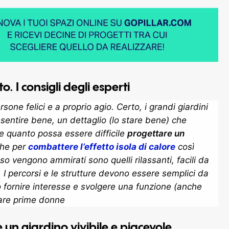
 I consigli degli esperti
rsone felici e a proprio agio. Certo, i grandi giardini
sentire bene, un dettaglio (lo stare bene) che
he quanto possa essere difficile
progettare un
nche per
combattere l’effetto isola di calore
così
so vengono ammirati sono quelli rilassanti, facili da
 I percorsi e le strutture devono essere semplici da
 fornire interesse e svolgere una funzione (anche
tare prime donne
e un giardino vivibile e piacevole.