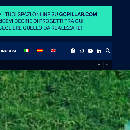
Facebook
Instagram
YouTube
LinkedIn
Search
ONCORSI
for