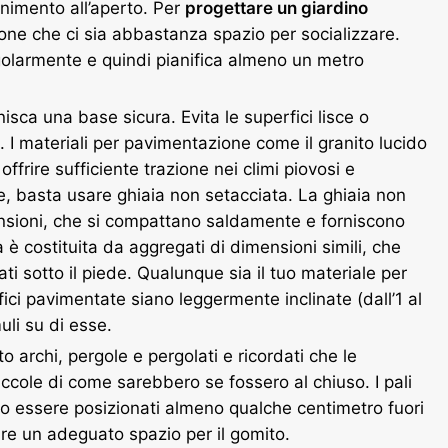
tenimento all’aperto. Per
progettare un giardino
ione che ci sia abbastanza spazio per socializzare.
egolarmente e quindi pianifica almeno un metro
isca una base sicura. Evita le superfici lisce o
o. I materiali per pavimentazione come il granito lucido
offrire sufficiente trazione nei climi piovosi e
e, basta usare ghiaia non setacciata. La ghiaia non
ensioni, che si compattano saldamente e forniscono
 è costituita da aggregati di dimensioni simili, che
i sotto il piede. Qualunque sia il tuo materiale per
ici pavimentate siano leggermente inclinate (dall’1 al
uli su di esse.
to archi, pergole e pergolati e ricordati che le
ccole di come sarebbero se fossero al chiuso. I pali
ro essere posizionati almeno qualche centimetro fuori
ire un adeguato spazio per il gomito.