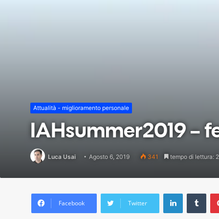
Attualità - miglioramento personale
IAHsummer2019 – fes
Luca Usai
Agosto 6, 2019
341
tempo di lettura: 2
LinkedIn
Tum
Facebook
Twitter