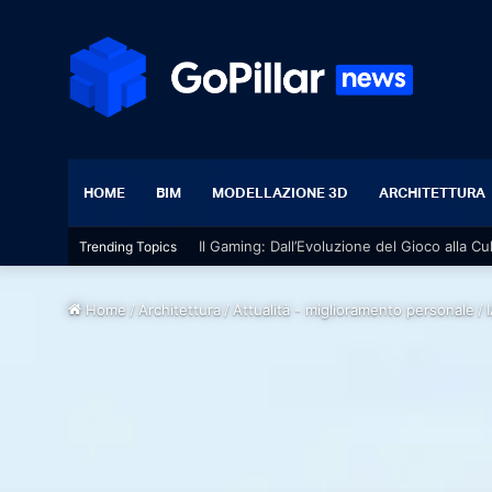
HOME
BIM
MODELLAZIONE 3D
ARCHITETTURA
Il Gaming: Dall’Evoluzione del Gioco alla Cu
Trending Topics
Home
/
Architettura
/
Attualità - miglioramento personale
/