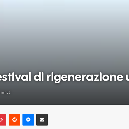
tival di rigenerazione
 minuti
blr
Pinterest
Reddit
Messenger
Share via Email