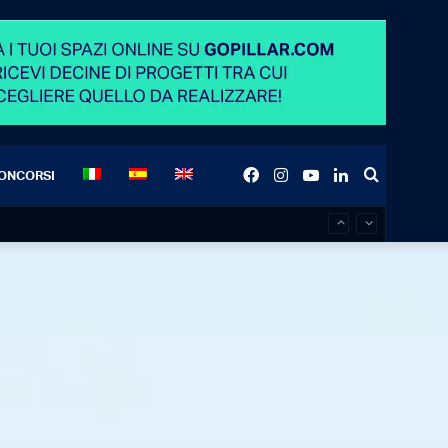
Facebook
Instagram
YouTube
LinkedIn
Search
ONCORSI
for