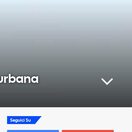
 urbana
Seguici Su