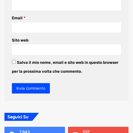
*
Email
*
Sito web
Salva il mio nome, email e sito web in questo browser
per la prossima volta che commento.
Seguici Su
7.643
537