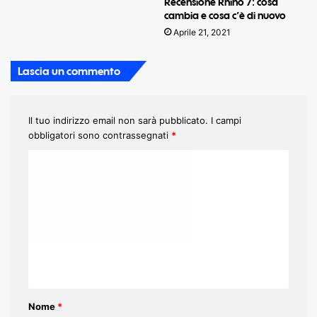
Recensione Rhino 7: cosa
cambia e cosa c’è di nuovo
Aprile 21, 2021
Lascia un commento
Il tuo indirizzo email non sarà pubblicato.
I campi
obbligatori sono contrassegnati
*
C
o
m
m
e
n
t
Nome
*
o