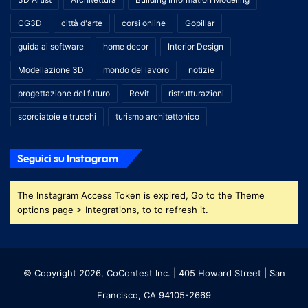
CG3D
città d'arte
corsi online
Gopillar
guida ai software
home decor
Interior Design
Modellazione 3D
mondo del lavoro
notizie
progettazione del futuro
Revit
ristrutturazioni
scorciatoie e trucchi
turismo architettonico
Seguici su Instagram
The Instagram Access Token is expired, Go to the Theme
options page > Integrations, to to refresh it.
© Copyright 2026, CoContest Inc. | 405 Howard Street | San
Francisco, CA 94105-2669